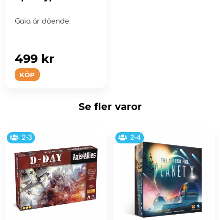
Gaia är döende.
499 kr
KÖP
Se fler varor
2-3
2-4