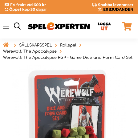
Fri frakt vid 600 kr
Snabba leveranser
Öppet köp 30 dagar
ERBJUDANDEN

SÄLLSKAPSSPEL
Rollspel
Werewolf: The Apocalypse
Werewolf: The Apocalypse RGP - Game Dice and Form Card Set