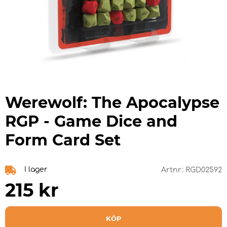
Werewolf: The Apocalypse
RGP - Game Dice and
Form Card Set
I lager
Artnr:
RGD02592
215
kr
KÖP