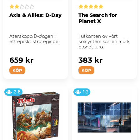
Axis & Allies: D-Day
The Search for
Planet X
Återskapa D-dagen i
I utkanten av vårt
ett episkt strategispel
solsystem kan en mörk
planet lura.
659 kr
383 kr
KÖP
KÖP
2-5
1-2