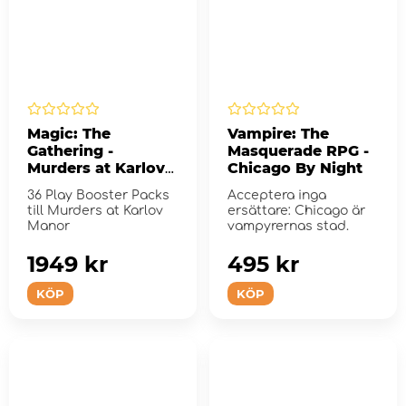
Magic: The
Vampire: The
Gathering -
Masquerade RPG -
Murders at Karlov
Chicago By Night
Manor Play
36 Play Booster Packs
Acceptera inga
Booster Display
till Murders at Karlov
ersättare: Chicago är
Manor
vampyrernas stad.
1949 kr
495 kr
KÖP
KÖP