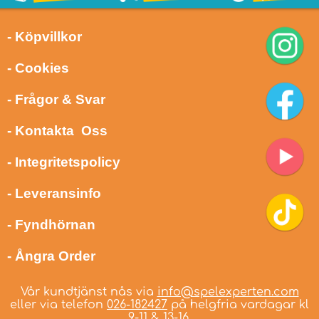
- Köpvillkor
- Cookies
- Frågor & Svar
- Kontakta Oss
- Integritetspolicy
- Leveransinfo
- Fyndhörnan
- Ångra Order
Vår kundtjänst nås via
info@spelexperten.com
eller via telefon
026-182427
på helgfria vardagar kl
9-11 & 13-16.