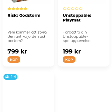
Risk: Godstorm
Unstoppable:
Playmat
Vem kommer att styra
Förbättra din
den antika jorden och
Unstoppable-
bortom?
spelupplevelse!
799 kr
199 kr
KÖP
KÖP
1-4