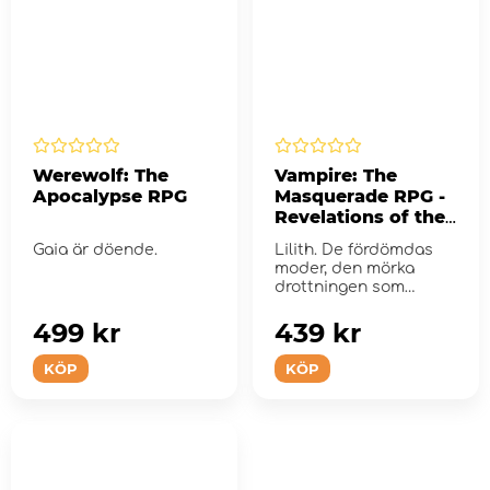
Werewolf: The
Vampire: The
Apocalypse RPG
Masquerade RPG -
Revelations of the
Dark Mother
Gaia är döende.
Lilith. De fördömdas
moder, den mörka
drottningen som
kommer att uppst...
499 kr
439 kr
KÖP
KÖP