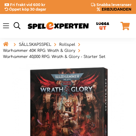
Fri frakt vid 600 kr
Snabba leveranser
Öppet köp 30 dagar
ERBJUDANDEN

SÄLLSKAPSSPEL
Rollspel
Warhammer 40K RPG: Wrath & Glory
Warhammer 40,000 RPG: Wrath & Glory - Starter Set