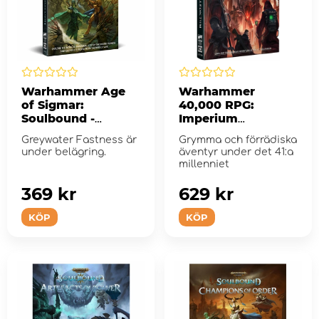
Warhammer Age
Warhammer
of Sigmar:
40,000 RPG:
Soulbound -
Imperium
Blackened Earth
Maledictum
Greywater Fastness är
Grymma och förrädiska
under belägring.
äventyr under det 41:a
millenniet
369 kr
629 kr
KÖP
KÖP