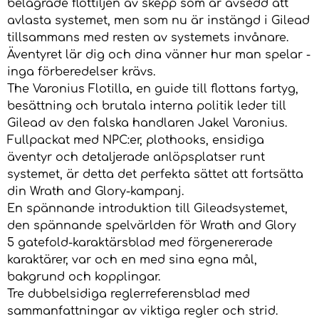
belägrade flottiljen av skepp som är avsedd att
avlasta systemet, men som nu är instängd i Gilead
tillsammans med resten av systemets invånare.
Äventyret lär dig och dina vänner hur man spelar -
inga förberedelser krävs.
The Varonius Flotilla, en guide till flottans fartyg,
besättning och brutala interna politik leder till
Gilead av den falska handlaren Jakel Varonius.
Fullpackat med NPC:er, plothooks, ensidiga
äventyr och detaljerade anlöpsplatser runt
systemet, är detta det perfekta sättet att fortsätta
din Wrath and Glory-kampanj.
En spännande introduktion till Gileadsystemet,
den spännande spelvärlden för Wrath and Glory
5 gatefold-karaktärsblad med förgenererade
karaktärer, var och en med sina egna mål,
bakgrund och kopplingar.
Tre dubbelsidiga reglerreferensblad med
sammanfattningar av viktiga regler och strid.