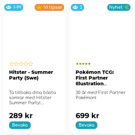
1-99
Vi tipsar
2
Nyhet
Hitster - Summer
Pokémon TCG:
Party (Swe)
First Partner
Illustration
Collection - Series
Ta tillbaka dina bästa
30 år med First Partner
2
somrar med Hitster
Pokémon!
Summer Party!
289 kr
699 kr
Bevaka
Bevaka