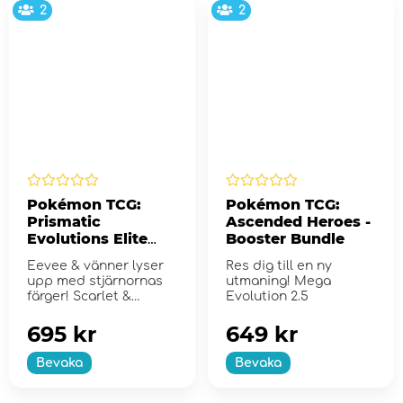
2
2
Pokémon TCG:
Pokémon TCG:
Prismatic
Ascended Heroes -
Evolutions Elite
Booster Bundle
Trainer Box
Eevee & vänner lyser
Res dig till en ny
upp med stjärnornas
utmaning! Mega
färger! Scarlet &
Evolution 2.5
Violet...
695 kr
649 kr
Bevaka
Bevaka