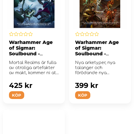
Warhammer Age
Warhammer Age
of Sigmar:
of Sigmar:
Soulbound -
Soulbound -
Artefacts of Power
Champions of
Mortal Realms är fulla
Nya arketyper, nya
Order
av otroliga artefakter
talanger och
av makt, kommer ni att
förödande nya
göra ansp...
trollformler!
425 kr
399 kr
KÖP
KÖP