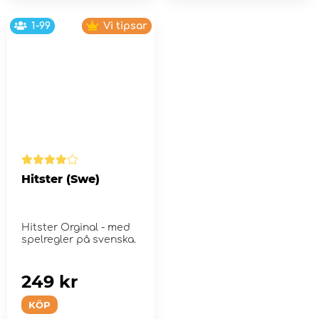
1-99
Vi tipsar
Hitster (Swe)
Hitster Orginal - med
spelregler på svenska.
249 kr
KÖP