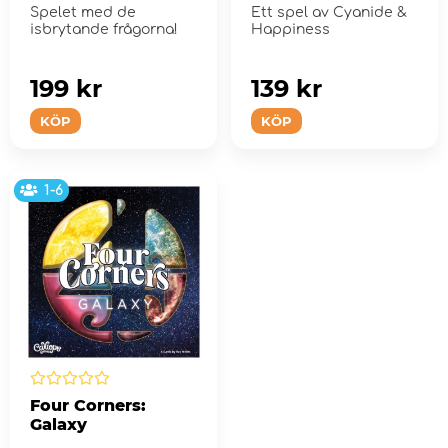
Spelet med de
Ett spel av Cyanide &
isbrytande frågorna!
Happiness
199 kr
139 kr
KÖP
KÖP
1-6
Four Corners:
Galaxy