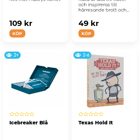
och inspireras till
hårresande brott och
mysterier.
109 kr
49 kr
KÖP
KÖP
2+
2-6
Icebreaker Blå
Texas Hold It