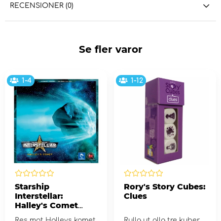
RECENSIONER (0)
Se fler varor
1-4
1-12
Starship
Rory's Story Cubes:
Interstellar:
Clues
Halley's Comet
(Exp.)
Res mot Halleys komet
Rulla ut alla tre kuber