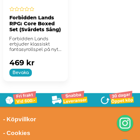
Forbidden Lands
RPG: Core Boxed
Set (Svärdets Sång)
Forbidden Lands
erbjuder klassiskt
fantasyrollspel på nytt
vis
469 kr
Bevaka
- Köpvillkor
- Cookies