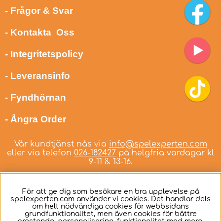
- Frågor & Svar
- Kontakta Oss
- Integritetspolicy
- Leveransinfo
- Fyndhörnan
- Ångra Order
Vår kundtjänst nås via
info@spelexperten.com
eller via telefon
026-182427
på helgfria vardagar kl
9-11 & 13-16.
För att ge dig som besökare en bra upplevelse på
spelexperten.com använder vi cookies. Det handlar dels
om helt nödvändiga cookies för webbsidans
Svenska
grundfunktionalitet, men även cookies för bättre