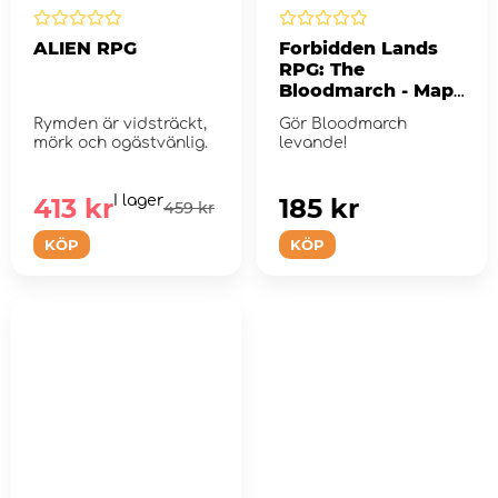
ALIEN RPG
Forbidden Lands
RPG: The
Bloodmarch - Map
& Cards
Rymden är vidsträckt,
Gör Bloodmarch
mörk och ogästvänlig.
levande!
413 kr
I lager
185 kr
459 kr
KÖP
KÖP