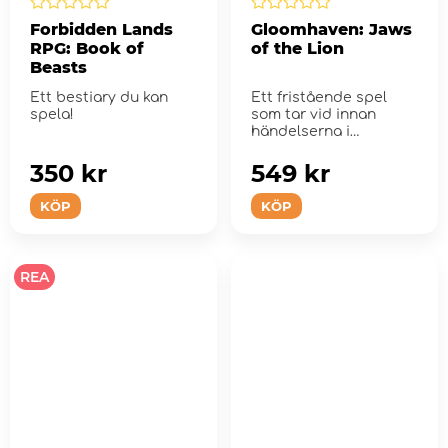
Forbidden Lands
Gloomhaven: Jaws
RPG: Book of
of the Lion
Beasts
Ett bestiary du kan
Ett fristående spel
spela!
som tar vid innan
händelserna i
Gloomhaven med
förenk...
350 kr
549 kr
KÖP
KÖP
REA