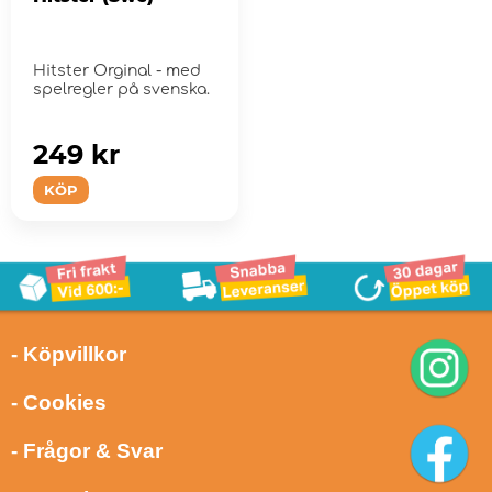
Hitster Orginal - med
spelregler på svenska.
249 kr
KÖP
- Köpvillkor
- Cookies
- Frågor & Svar