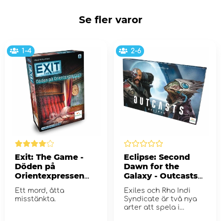
Se fler varor
1-4
2-6
Exit: The Game -
Eclipse: Second
Döden på
Dawn for the
Orientexpressen
Galaxy - Outcasts
(Swe)
(Exp.)
Ett mord, åtta
Exiles och Rho Indi
misstänkta.
Syndicate är två nya
arter att spela i
Eclipse.