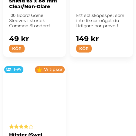
Shield 63 x 88 mm
Clear/Non-Glare
100 Board Game
Ett sällskapsspel som
Sleeves i storlek
inte liknar något du
Common Standard
tidigare har provat!
49 kr
149 kr
KÖP
KÖP
1-99
Vi tipsar
Hitster (Swe)