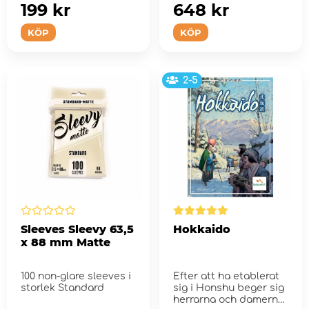
199 kr
648 kr
KÖP
KÖP
2-5
Sleeves Sleevy 63,5
Hokkaido
x 88 mm Matte
100 non-glare sleeves i
Efter att ha etablerat
storlek Standard
sig i Honshu beger sig
herrarna och damerna