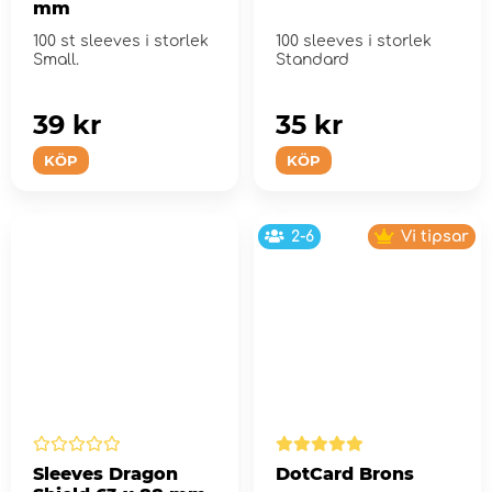
mm
100 st sleeves i storlek
100 sleeves i storlek
Small.
Standard
39 kr
35 kr
KÖP
KÖP
2-6
Vi tipsar
Sleeves Dragon
DotCard Brons