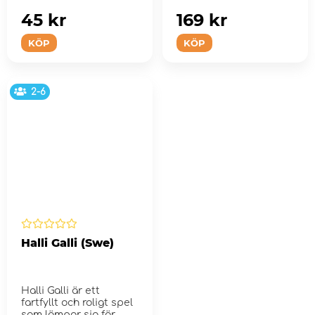
norrut till Hokkaido.
45 kr
169 kr
KÖP
KÖP
2-6
Halli Galli (Swe)
Halli Galli är ett
fartfyllt och roligt spel
som lämpar sig för