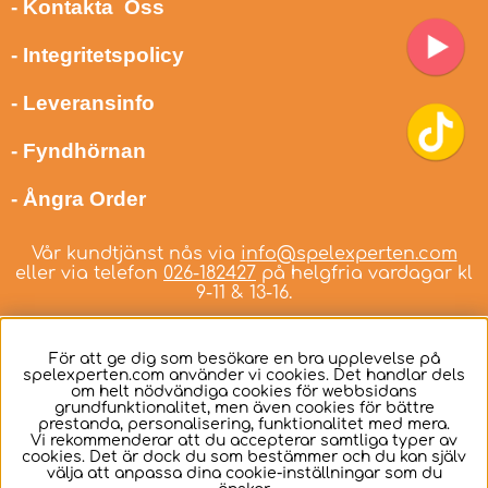
- Kontakta Oss
- Integritetspolicy
- Leveransinfo
- Fyndhörnan
- Ångra Order
Vår kundtjänst nås via
info@spelexperten.com
eller via telefon
026-182427
på helgfria vardagar kl
9-11 & 13-16.
För att ge dig som besökare en bra upplevelse på
spelexperten.com använder vi cookies. Det handlar dels
om helt nödvändiga cookies för webbsidans
Svenska
grundfunktionalitet, men även cookies för bättre
prestanda, personalisering, funktionalitet med mera.
Vi rekommenderar att du accepterar samtliga typer av
cookies. Det är dock du som bestämmer och du kan själv
välja att anpassa dina cookie-inställningar som du