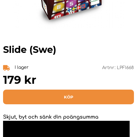
Slide (Swe)
I lager
Artnr:
LPFI668
179
kr
KÖP
Skjut, byt och sänk din poängsumma