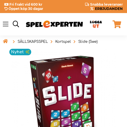
Fri frakt vid 600 kr
Snabba leveranser
Öppet köp 30 dagar
ERBJUDANDEN

SÄLLSKAPSSPEL
Kortspel
Slide (Swe)
Nyhet