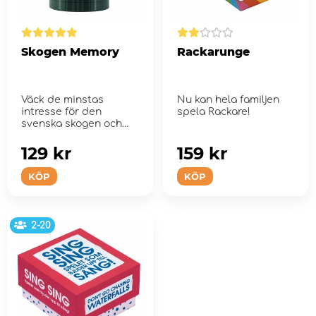
Skogen Memory
Rackarunge
Väck de minstas
Nu kan hela familjen
intresse för den
spela Rackare!
svenska skogen och
arterna däri med
Skog...
129 kr
159 kr
KÖP
KÖP
2-20