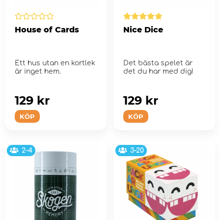
House of Cards
Nice Dice
Ett hus utan en kortlek
Det bästa spelet är
är inget hem.
det du har med dig!
129 kr
129 kr
KÖP
KÖP
2-4
3-20