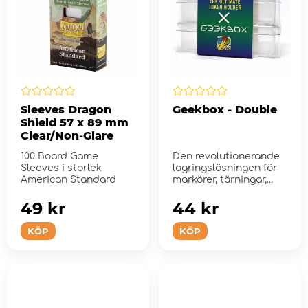
Sleeves Dragon
Geekbox - Double
Shield 57 x 89 mm
Clear/Non-Glare
100 Board Game
Den revolutionerande
Sleeves i storlek
lagringslösningen för
American Standard
markörer, tärningar,
bric...
49 kr
44 kr
KÖP
KÖP