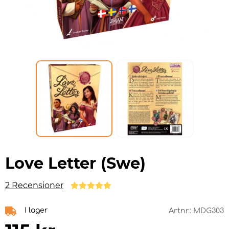
Love Letter (Swe)
2 Recensioner
I lager
Artnr:
MDG303