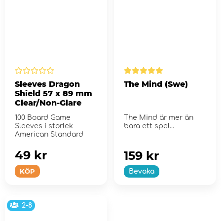
Sleeves Dragon
The Mind (Swe)
Shield 57 x 89 mm
Clear/Non-Glare
100 Board Game
The Mind är mer än
Sleeves i storlek
bara ett spel...
American Standard
49 kr
159 kr
KÖP
Bevaka
2-8