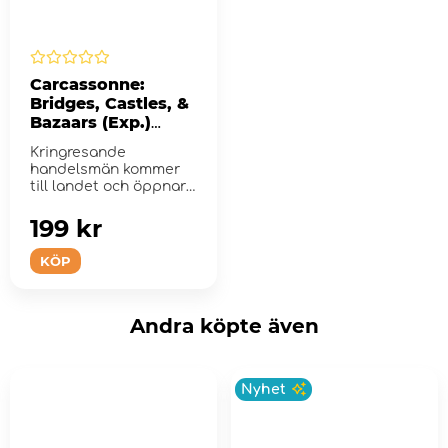
Carcassonne:
Bridges, Castles, &
Bazaars (Exp.)
(Eng)
Kringresande
handelsmän kommer
till landet och öppnar
basarer.
199 kr
KÖP
Andra köpte även
Nyhet