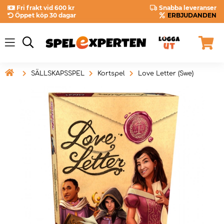
Fri frakt vid 600 kr
Snabba leveranser
Öppet köp 30 dagar
ERBJUDANDEN

SÄLLSKAPSSPEL
Kortspel
Love Letter (Swe)