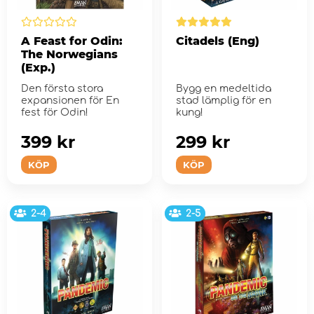
A Feast for Odin:
Citadels (Eng)
The Norwegians
(Exp.)
Den första stora
Bygg en medeltida
expansionen för En
stad lämplig för en
fest för Odin!
kung!
399 kr
299 kr
KÖP
KÖP
2-4
2-5