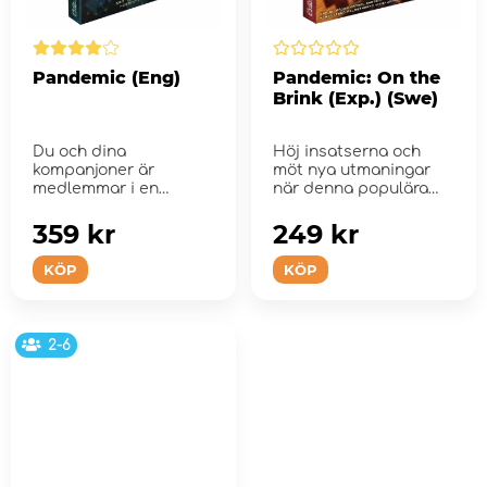
Pandemic (Eng)
Pandemic: On the
Brink (Exp.) (Swe)
Du och dina
Höj insatserna och
kompanjoner är
möt nya utmaningar
medlemmar i en
när denna populära
smittskyddsenhet.
expansion &...
359 kr
249 kr
KÖP
KÖP
2-6