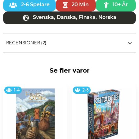
2-6 Spelare
20 Min
10+ År
Svenska
,
Danska
,
Finska
,
Norska
RECENSIONER (2)
Se fler varor
1-4
2-8