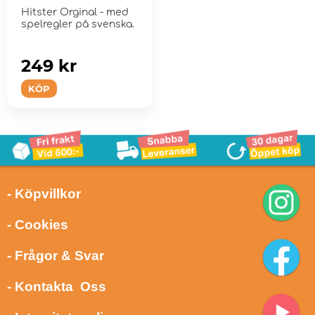
Hitster Orginal - med
spelregler på svenska.
249 kr
KÖP
- Köpvillkor
- Cookies
- Frågor & Svar
- Kontakta Oss