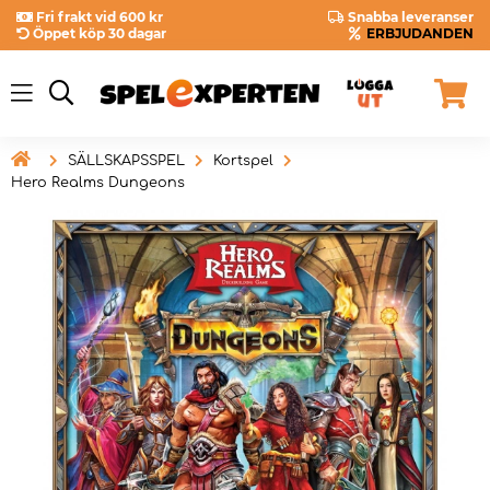
Fri frakt vid 600 kr
Snabba leveranser
Öppet köp 30 dagar
ERBJUDANDEN

SÄLLSKAPSSPEL
Kortspel
Hero Realms Dungeons