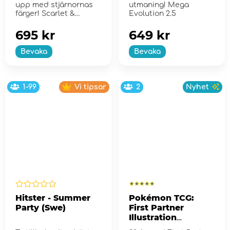
upp med stjärnornas
utmaning! Mega
färger! Scarlet &
Evolution 2.5
Violet...
695 kr
649 kr
Bevaka
Bevaka
1-99
Vi tipsar
2
Nyhet
Hitster - Summer
Pokémon TCG:
Party (Swe)
First Partner
Illustration
Collection - Series