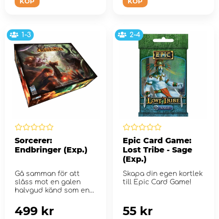
KÖP
KÖP
1-3
2-4
Sorcerer:
Epic Card Game:
Endbringer (Exp.)
Lost Tribe - Sage
(Exp.)
Gå samman för att
Skapa din egen kortlek
slåss mot en galen
till Epic Card Game!
halvgud känd som en
Maneater
499 kr
55 kr