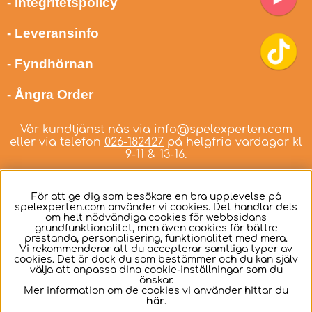
- Integritetspolicy
- Leveransinfo
- Fyndhörnan
- Ångra Order
Vår kundtjänst nås via
info@spelexperten.com
eller via telefon
026-182427
på helgfria vardagar kl
9-11 & 13-16.
För att ge dig som besökare en bra upplevelse på
spelexperten.com använder vi cookies. Det handlar dels
om helt nödvändiga cookies för webbsidans
Svenska
grundfunktionalitet, men även cookies för bättre
prestanda, personalisering, funktionalitet med mera.
Vi rekommenderar att du accepterar samtliga typer av
cookies. Det är dock du som bestämmer och du kan själv
välja att anpassa dina cookie-inställningar som du
önskar.
Mer information om de cookies vi använder hittar du
här
.