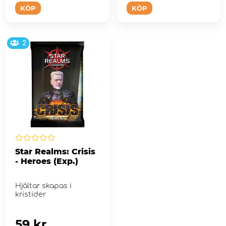
KÖP
KÖP
2
Star Realms: Crisis
- Heroes (Exp.)
Hjältar skapas i
kristider
59 kr