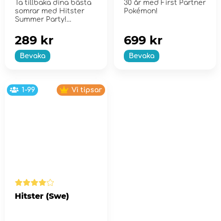
Ta tillbaka dina bästa
30 år med First Partner
2
somrar med Hitster
Pokémon!
Summer Party!
289 kr
699 kr
Bevaka
Bevaka
1-99
Vi tipsar
Hitster (Swe)