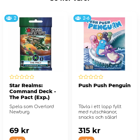
2
2-6
Star Realms:
Push Push Penguin
Command Deck -
The Pact (Exp.)
Spela som Overlord
Tävla i ett lopp fyllt
Newburg
med rutschkanor,
snacks och sälar!
69 kr
315 kr