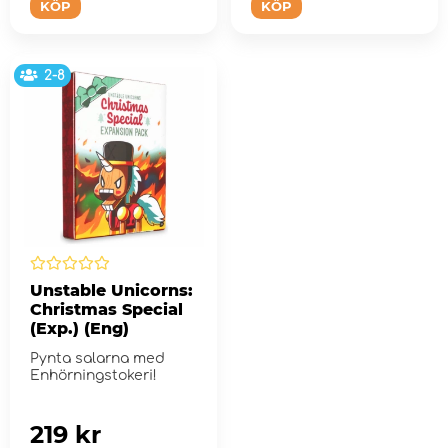
KÖP
KÖP
2-8
Unstable Unicorns:
Christmas Special
(Exp.) (Eng)
Pynta salarna med
Enhörningstokeri!
219 kr