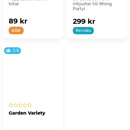
bitar.
inbjudan till Wrong
Party!
89 kr
299 kr
KÖP
Bevaka
2-5
Garden Variety