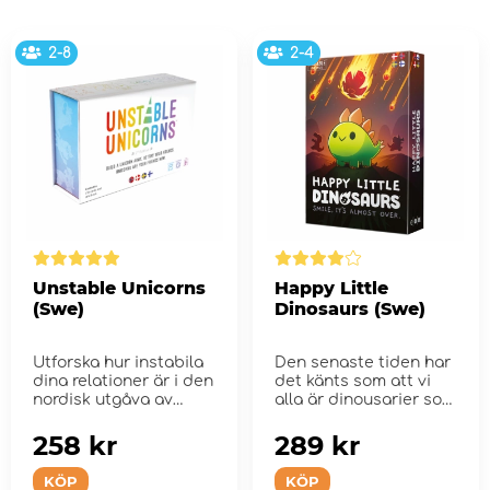
2-8
2-4
Unstable Unicorns
Happy Little
(Swe)
Dinosaurs (Swe)
Utforska hur instabila
Den senaste tiden har
dina relationer är i den
det känts som att vi
nordisk utgåva av
alla är dinousarier som
Unstable Uni...
förs&#...
258 kr
289 kr
KÖP
KÖP