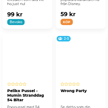
ha just nu!
från Disney.
59 kr
99 kr
KÖP
Bevaka
2-5
Peliko Pussel -
Wrong Party
Mumin Stranddag
54 Bitar
Pappussel med 54
Se detta som din