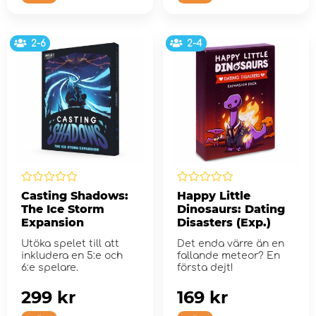
2-6
2-4
Casting Shadows:
Happy Little
The Ice Storm
Dinosaurs: Dating
Expansion
Disasters (Exp.)
Utöka spelet till att
Det enda värre än en
inkludera en 5:e och
fallande meteor? En
6:e spelare.
första dejt!
299 kr
169 kr