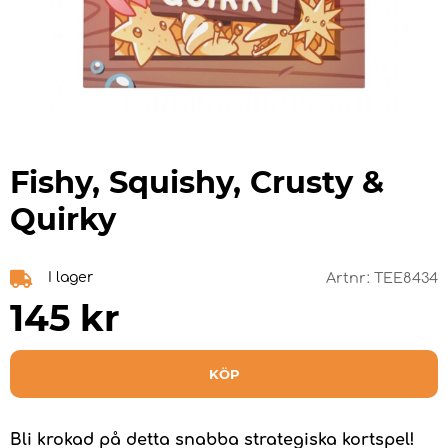
Fishy, Squishy, Crusty &
Quirky
I lager
Artnr:
TEE8434
145
kr
KÖP
Bli krokad på detta snabba strategiska kortspel!