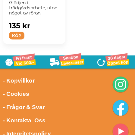
Glädjen i
trädgårdsarbete, utan
något av röran.
135 kr
KÖP
- Köpvillkor
- Cookies
- Frågor & Svar
- Kontakta Oss
- Integritetspolicy