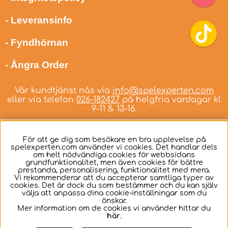
- Leveransinfo
- Fyndhörnan
- Ångra Order
Vår kundtjänst nås via
info@spelexperten.com
eller via telefon
026-182427
på helgfria vardagar kl
9-11 & 13-16.
För att ge dig som besökare en bra upplevelse på
spelexperten.com använder vi cookies. Det handlar dels
om helt nödvändiga cookies för webbsidans
Svenska
grundfunktionalitet, men även cookies för bättre
prestanda, personalisering, funktionalitet med mera.
Vi rekommenderar att du accepterar samtliga typer av
cookies. Det är dock du som bestämmer och du kan själv
välja att anpassa dina cookie-inställningar som du
önskar.
Mer information om de cookies vi använder hittar du
här
.