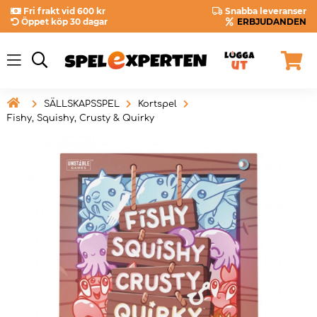
Fri frakt vid 600 kr
Snabba leveranser
Öppet köp 30 dagar
ERBJUDANDEN

SÄLLSKAPSSPEL
Kortspel
Fishy, Squishy, Crusty & Quirky