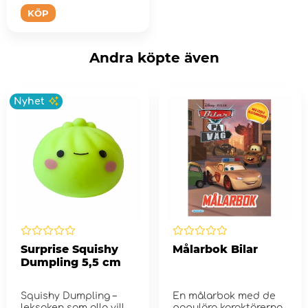
KÖP
Andra köpte även
Nyhet
Surprise Squishy
Målarbok Bilar
Dumpling 5,5 cm
Squishy Dumpling –
En målarbok med de
leksaken som alla vill
populära karaktärerna