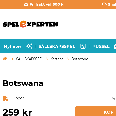
Fri frakt vid 600 kr
Sna
Nyheter
SÄLLSKAPSSPEL
PUSSEL
|
|

SÄLLSKAPSSPEL
Kortspel
Botswana
Botswana
I lager
Ar
259
kr
KÖP