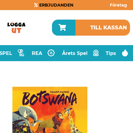
ERBJUDANDEN
Företag
TILL KASSAN
SPEL
REA
Årets Spel
Tips
|
|
|