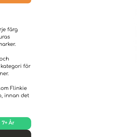
rje färg
uras
marker.
 och
kategori för
ner.
som Flinkie
, innan det
7+ År