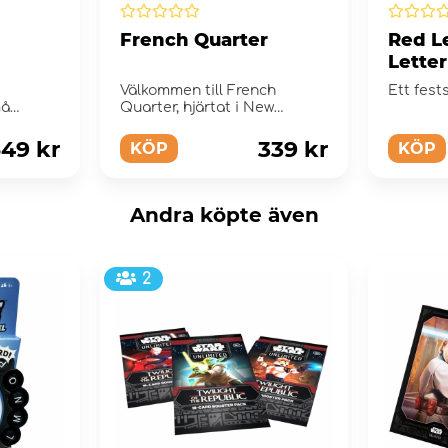
French Quarter
Red L
Letter
t
Välkommen till French
Ett fest
må
Quarter, hjärtat i New
s
Orleans!
49 kr
339 kr
KÖP
KÖP
Andra köpte även
2