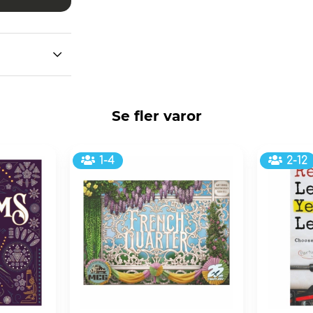
Se fler varor
1-4
2-12