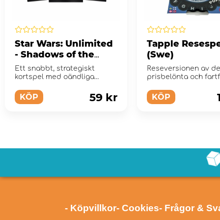
Star Wars: Unlimited
Tapple Resespe
- Shadows of the
(Swe)
Galaxy Booster Pack
Ett snabbt, strategiskt
Reseversionen av de
kortspel med oändliga
prisbelönta och fartf
möjligheter!
ordspelet!
59 kr
KÖP
KÖP
- Köpvillkor
- Cookies
- Frågor & Sv