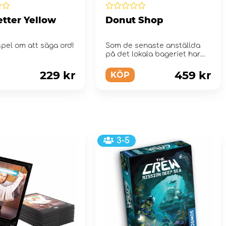
etter Yellow
Donut Shop
spel om att säga ord!
Som de senaste anställda
på det lokala bageriet har
du fått i uppdrag att...
229 kr
459 kr
KÖP
3-5