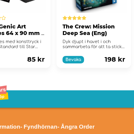
enic Art
The Crew: Mission
es 64 x 90 mm -
Deep Sea (Eng)
Wars Obi-Wan
es med konsttryck i
Dyk djupt i havet i och
i
Standard till Star
sammarbeta för att ta stick!
limited
85 kr
198 kr
Bevaka
ormation
- Fyndhörnan
- Ångra Order