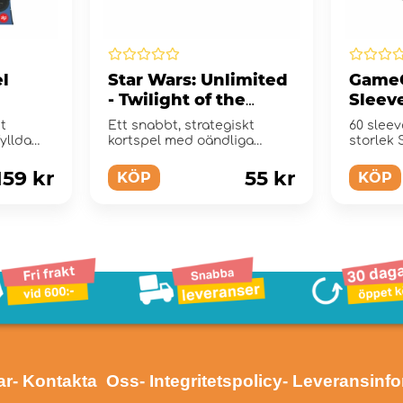
l
Star Wars: Unlimited
GameG
- Twilight of the
Sleev
Republic Booster
Star 
t
Ett snabbt, strategiskt
60 sleev
Pack
Kenob
yllda
kortspel med oändliga
storlek 
möjligheter!
Wars: Un
159 kr
55 kr
KÖP
KÖP
ar
- Kontakta Oss
- Integritetspolicy
- Leveransinf