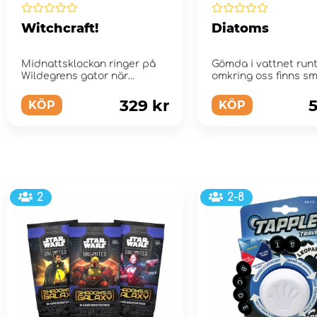
Witchcraft!
Diatoms
Midnattsklockan ringer på
Gömda i vattnet run
Wildegrens gator när
omkring oss finns s
byborna stänger sina f...
livsformer som kalla
"kiselalger"
329 kr
5
KÖP
KÖP
2
2-8