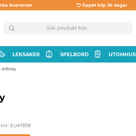
bba leveranser
Öppet köp 30 dagar
LEKSAKER
SPELBORD
UTOMHUS
|
|
|
Infinity
y
rtnr:
EU473739