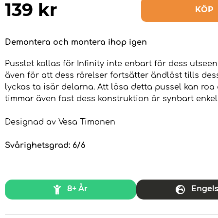
139
kr
KÖP
Demontera och montera ihop igen
Pusslet kallas för Infinity inte enbart för dess utse
även för att dess rörelser fortsätter ändlöst tills de
lyckas ta isär delarna. Att lösa detta pussel kan roa d
timmar även fast dess konstruktion är synbart enkel
Designad av Vesa Timonen
Svårighetsgrad: 6/6
8+ År
Engel