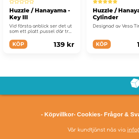
Huzzle / Hanayama -
Huzzle / Hanay
Key III
Cylinder
Vid första anblick ser det ut
Designad av Vesa T
som ett platt pussel där tre
nycklar ska dras ut...
139 kr
KÖP
KÖP
- Köpvillkor
- Cookies
- Frågor & Sv
Vår kundtjänst nås via
info