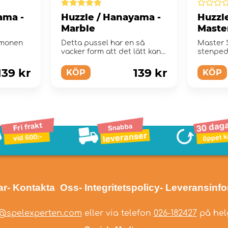
ama -
Huzzle / Hanayama -
Huzzl
Marble
Maste
imonen
Detta pussel har en så
Master S
vacker form att det lätt kan
stenped
misstas för att vara ...
centralt
139 kr
139 kr
KÖP
KÖP
ar
- Kontakta Oss
- Integritetspolicy
- Leveransinf
@spelexperten.com
eller via telefon
026-182427
på helg