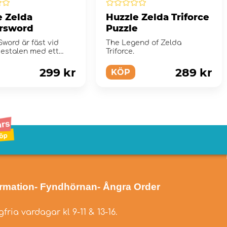
e Zelda
Huzzle Zelda Triforce
rsword
Puzzle
word är fäst vid
The Legend of Zelda
estalen med ett
Triforce.
 cylindriskt stycke.
299 kr
289 kr
KÖP
ormation
- Fyndhörnan
- Ångra Order
fria vardagar kl 9-11 & 13-16.