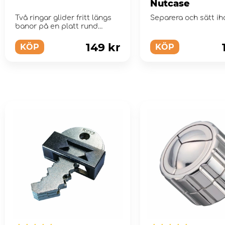
Nutcase
Två ringar glider fritt längs
Separera och sätt ih
banor på en platt rund
skiva.
149 kr
KÖP
KÖP