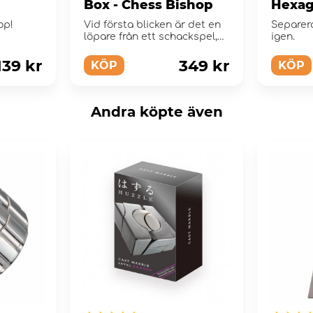
Box - Chess Bishop
Hexa
op!
Vid första blicken är det en
Separer
löpare från ett schackspel,
igen.
men det fin...
139 kr
349 kr
KÖP
KÖP
Andra köpte även