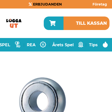
ERBJUDANDEN
Företag
TILL KASSAN
SPEL
REA
Årets Spel
Tips
|
|
|