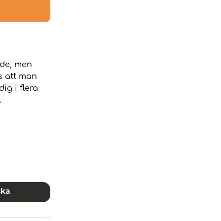
ende, men
ss att man
ig i flera
.
ska