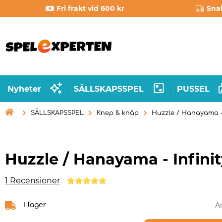
Fri frakt vid 600 kr
Sna
Nyheter
SÄLLSKAPSSPEL
PUSSEL
|
|

SÄLLSKAPSSPEL
Knep & knåp
Huzzle / Hanayama - 
Huzzle / Hanayama - Infinit
1 Recensioner
I lager
A