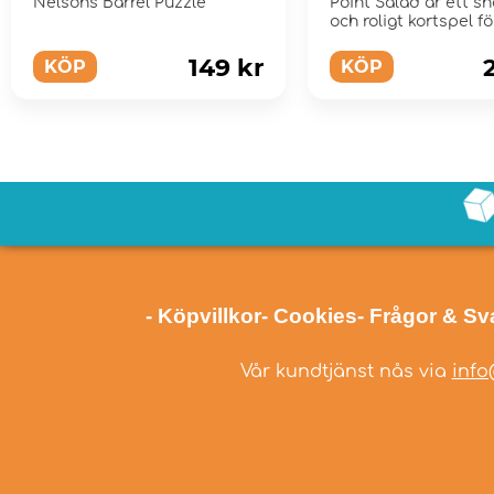
Nelson's Barrel Puzzle
Point Salad är ett s
och roligt kortspel fö
familjen
149 kr
KÖP
KÖP
- Köpvillkor
- Cookies
- Frågor & Sv
Vår kundtjänst nås via
info