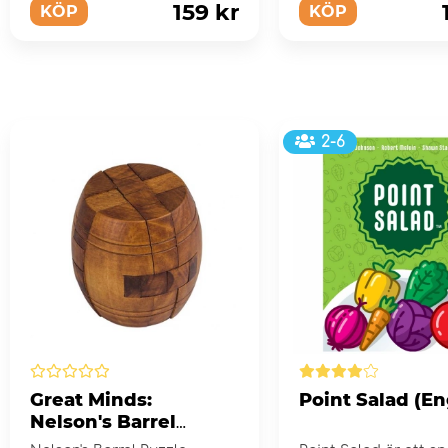
159 kr
KÖP
KÖP
2-6
Great Minds:
Point Salad (En
Nelson's Barrel
Puzzle