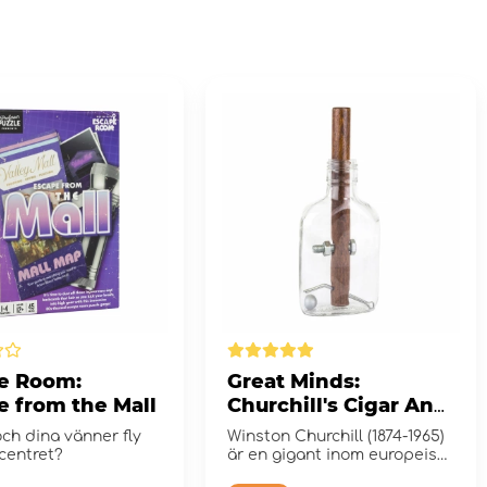
e Room:
Great Minds:
e from the Mall
Churchill's Cigar And
Whisky Bottle Puzzle
ch dina vänner fly
Winston Churchill (1874-1965)
centret?
är en gigant inom europeisk
politik och en nyckelpers...