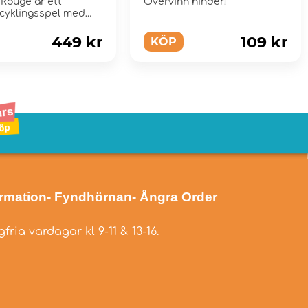
Rouge är ett
Övervinn hinder!
 cyklingsspel med
mpo!
449 kr
109 kr
KÖP
ormation
- Fyndhörnan
- Ångra Order
fria vardagar kl 9-11 & 13-16.