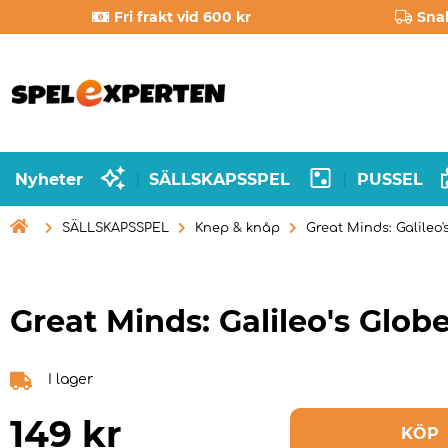
Fri frakt vid 600 kr
Sna
Nyheter
SÄLLSKAPSSPEL
PUSSEL
|
|

SÄLLSKAPSSPEL
Knep & knåp
Great Minds: Galileo'
Great Minds: Galileo's Glob
I lager
149
kr
KÖP