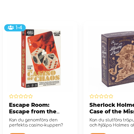
1-4
Escape Room:
Sherlock Holm
Escape from the
Case of the Mis
Casino of Chaos
Piece
Kan du genomföra den
Kan du slutföra träp
perfekta casino-kuppen?
och hjälpa Holmes at
sitt senaste f...