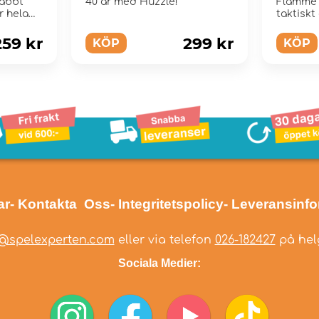
nabbt
40 år med Huzzle!
Flamme 
r hela
taktiskt
högt te
259 kr
299 kr
KÖP
KÖP
ar
- Kontakta Oss
- Integritetspolicy
- Leveransinf
@spelexperten.com
eller via telefon
026-182427
på helg
Sociala Medier: