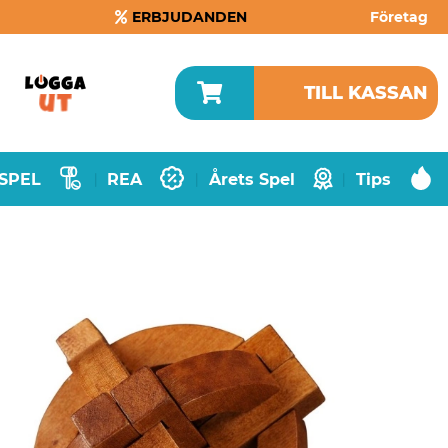
ERBJUDANDEN
Företag
TILL KASSAN
SPEL
REA
Årets Spel
Tips
|
|
|