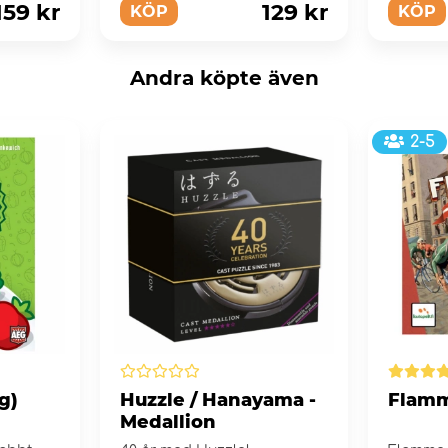
159 kr
129 kr
KÖP
KÖP
Andra köpte även
2-5
g)
Huzzle / Hanayama -
Flamm
Medallion