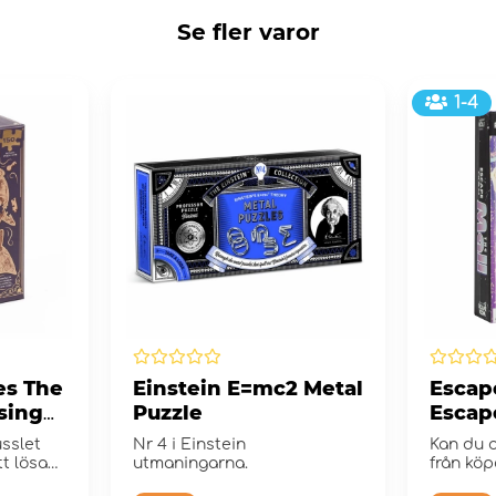
Se fler varor
1-4
es The
Einstein E=mc2 Metal
Escap
sing
Puzzle
Escap
usslet
Nr 4 i Einstein
Kan du o
t lösa
utmaningarna.
från köp