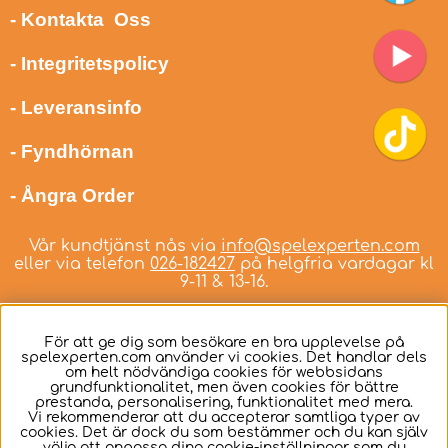
- Kontakta Oss
- Integritetspolicy
- Leveransinfo
- Fyndhörnan
- Ångra Order
Vår kundtjänst nås via
info@spelexperten.com
eller via telefon
026-182427
på helgfria vardagar kl
9-11 & 13-16.
För att ge dig som besökare en bra upplevelse på
spelexperten.com använder vi cookies. Det handlar dels
om helt nödvändiga cookies för webbsidans
Svenska
grundfunktionalitet, men även cookies för bättre
prestanda, personalisering, funktionalitet med mera.
Vi rekommenderar att du accepterar samtliga typer av
cookies. Det är dock du som bestämmer och du kan själv
välja att anpassa dina cookie-inställningar som du