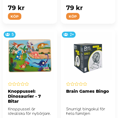
79 kr
79 kr
KÖP
KÖP
5
2+
Knoppussel:
Brain Games Bingo
Dinosaurier - 7
Bitar
Knoppussel är
Snurrigt bingokul för
idealiska för nybörjare.
hela familjen