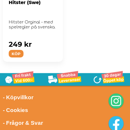
Hitster (Swe)
Hitster Orginal - med
spelregler på svenska.
249 kr
KÖP
- Köpvillkor
- Cookies
- Frågor & Svar