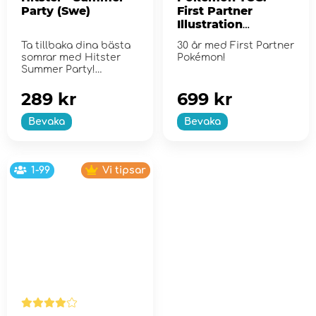
Party (Swe)
First Partner
Illustration
Collection - Series
Ta tillbaka dina bästa
30 år med First Partner
2
somrar med Hitster
Pokémon!
Summer Party!
289 kr
699 kr
Bevaka
Bevaka
1-99
Vi tipsar