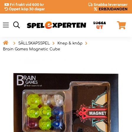
Fri frakt vid 600 kr
Snabba leveranser
Öppet köp 30 dagar
ERBJUDANDEN

SÄLLSKAPSSPEL
Knep & knåp
Brain Games Magnetic Cube