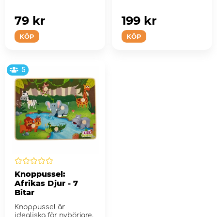
79 kr
199 kr
KÖP
KÖP
5
Knoppussel:
Afrikas Djur - 7
Bitar
Knoppussel är
idealiska för nybörjare.