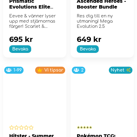
Prismatic
Ascended Heroes -
Evolutions Elite
Booster Bundle
Trainer Box
Eevee & vänner lyser
Res dig till en ny
upp med stjärnornas
utmaning! Mega
färger! Scarlet &
Evolution 2.5
Violet...
695 kr
649 kr
Bevaka
Bevaka
1-99
Vi tipsar
2
Nyhet
Hitster - Summer
Pokémon TCG: