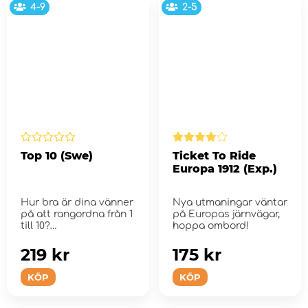
4-9
2-5
Top 10 (Swe)
Ticket To Ride
Europa 1912 (Exp.)
Hur bra är dina vänner
Nya utmaningar väntar
på att rangordna från 1
på Europas järnvägar,
till 10?
hoppa ombord!
219 kr
175 kr
KÖP
KÖP