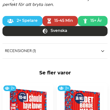
perfekt för att bryta isen.
2+ Spelare
15-45 Min
15+ År
Svenska
RECENSIONER (1)
Se fler varor
2+
2+