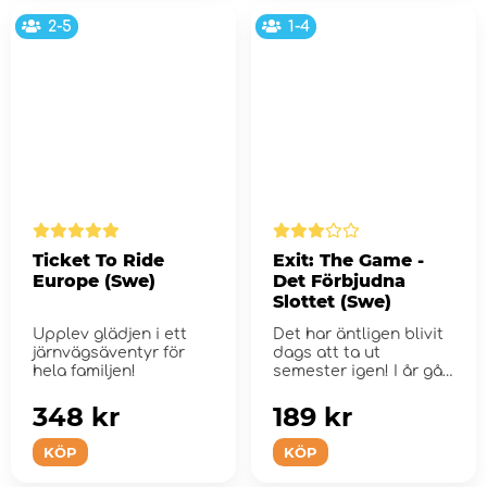
2-5
1-4
Ticket To Ride
Exit: The Game -
Europe (Swe)
Det Förbjudna
Slottet (Swe)
Upplev glädjen i ett
Det har äntligen blivit
järnvägsäventyr för
dags att ta ut
hela familjen!
semester igen! I år går
turen till...
348 kr
189 kr
KÖP
KÖP