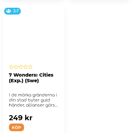
3-7
7 Wonders: Cities
(Exp.) (Swe)
I de mörka gränderna i
din stad byter guld
händer, allianser görs
oc...
249 kr
KÖP