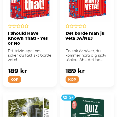
I Should Have
Det borde man ju
Known That! - Yes
veta JA/NEJ
or No
Ett trivia-spel om
En sak är säker, du
saker du faktiskt borde
kommer höra dig själv
veta!
tänka... Ah... det bo...
189 kr
189 kr
KÖP
KÖP
2+