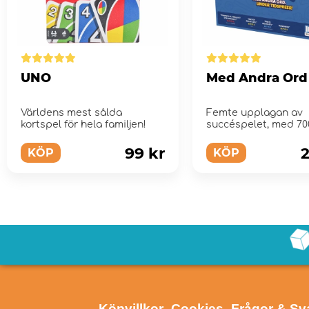
UNO
Med Andra Ord
Världens mest sålda
Femte upplagan av
kortspel för hela familjen!
succéspelet, med 70
ord.
99 kr
2
KÖP
KÖP
- Köpvillkor
- Cookies
- Frågor & Sv