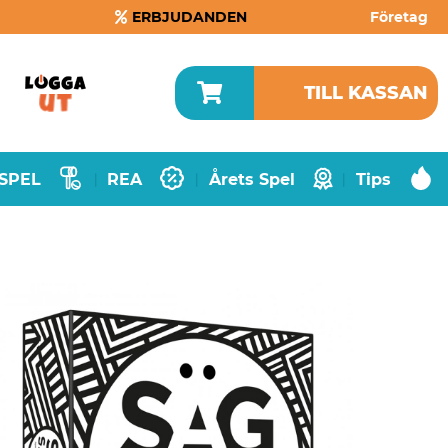
ERBJUDANDEN
Företag
TILL KASSAN
SPEL
REA
Årets Spel
Tips
|
|
|