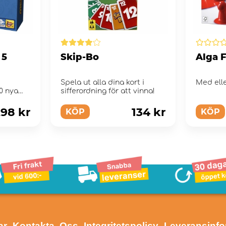
 5
Skip-Bo
Alga 
Spela ut alla dina kort i
Med elle
0 nya
sifferordning för att vinna!
98 kr
134 kr
KÖP
KÖP
ar
- Kontakta Oss
- Integritetspolicy
- Leveransinf