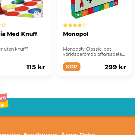
Fia Med Knuff
Monopol
r utan knuff?
Monopoly Classic, det
världsberömda affärsspelet
för hela familjen.
115 kr
299 kr
KÖP
ormation
- Fyndhörnan
- Ångra Order