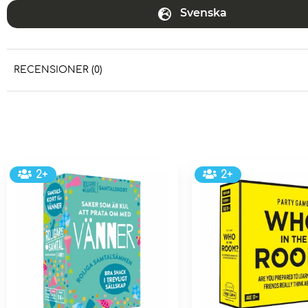
Svenska
RECENSIONER (0)
2+
2+