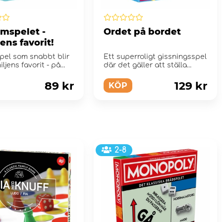
omspelet -
Ordet på bordet
ens favorit!
spel som snabbt blir
Ett superroligt gissningsspel
iljens favorit - på
där det gäller att ställa
på resan ell...
finurliga frå...
89 kr
129 kr
KÖP
2-8