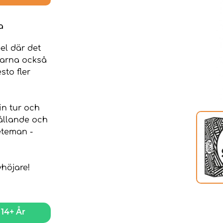
a
el där det
elarna också
to fler
in tur och
hållande och
eteman -
höjare!
14+ År