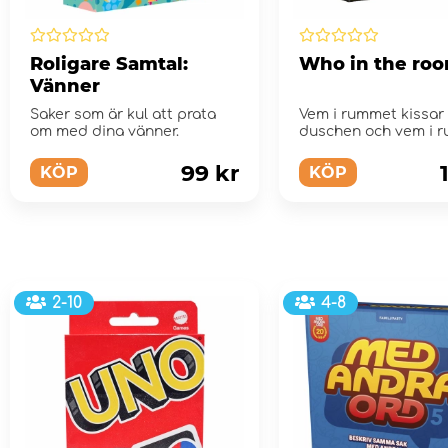
Roligare Samtal:
Who in the ro
Vänner
Saker som är kul att prata
Vem i rummet kissar 
om med dina vänner.
duschen och vem i 
skulle överleva korta
på ...
99 kr
KÖP
KÖP
2-10
4-8