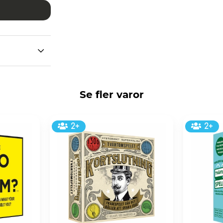
Se fler varor
2+
2+