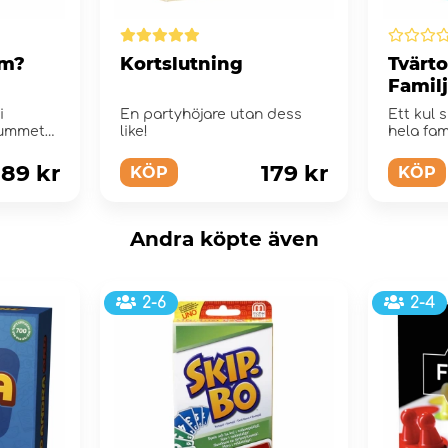
om?
Kortslutning
Tvärt
Familj
i
En partyhöjare utan dess
Ett kul 
rummet
like!
hela fam
st tid
kalaset, 
189 kr
179 kr
KÖP
KÖP
Andra köpte även
2-6
2-4