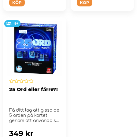
KÖP
KÖP
4+
25 Ord eller färre?!
Få ditt lag att gissa de
5 orden på kortet
genom att använda så
f...
349 kr