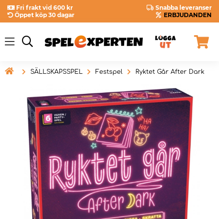
Fri frakt vid 600 kr
Snabba leveranser
Öppet köp 30 dagar
ERBJUDANDEN

SÄLLSKAPSSPEL
Festspel
Ryktet Går After Dark