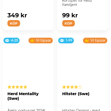
kortspel för hela
familjen!
349 kr
99 kr
KÖP
KÖP
4-20
Vi tipsar
1-99
Vi tipsar
Herd Mentality
Hitster (Swe)
(Swe)
Årets partyspel 2024!
Hitster Orginal - med