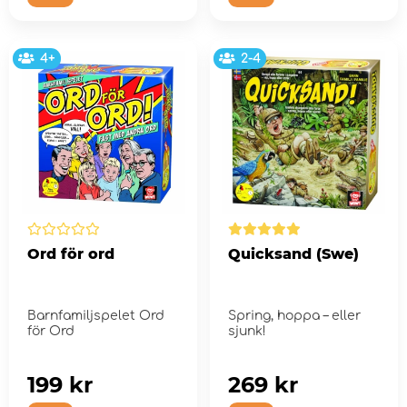
4+
2-4
Ord för ord
Quicksand (Swe)
Barnfamiljspelet Ord
Spring, hoppa – eller
för Ord
sjunk!
199 kr
269 kr