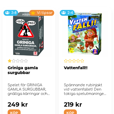
3-8
Vi tipsar
2-4
Griniga gamla
Vattenfall!!
surgubbar
Spelet för GRINIGA
Spännande rubinjakt
GAMLA SURGUBBAR,
vid vattenfallet! Den
gnälliga kärringar och
tokiga spelutmaningen
andra frustrer...
med munstycken!
249 kr
219 kr
KÖP
KÖP