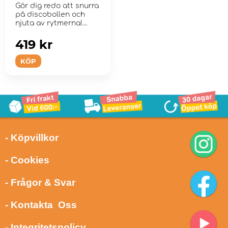
Gör dig redo att snurra
på discobollen och
njuta av rytmerna!
419 kr
KÖP
- Köpvillkor
- Cookies
- Frågor & Svar
- Kontakta Oss
- Integritetspolicy