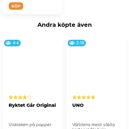
KÖP
Andra köpte även
4-6
2-10
Ryktet Går Original
UNO
Viskleken på papper
Världens mest sålda