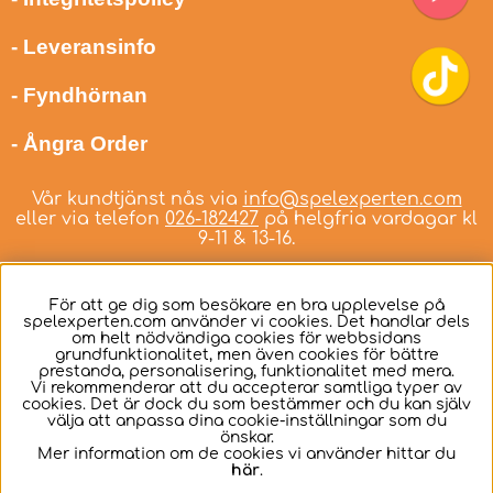
- Leveransinfo
- Fyndhörnan
- Ångra Order
Vår kundtjänst nås via
info@spelexperten.com
eller via telefon
026-182427
på helgfria vardagar kl
9-11 & 13-16.
För att ge dig som besökare en bra upplevelse på
spelexperten.com använder vi cookies. Det handlar dels
om helt nödvändiga cookies för webbsidans
Svenska
grundfunktionalitet, men även cookies för bättre
prestanda, personalisering, funktionalitet med mera.
Vi rekommenderar att du accepterar samtliga typer av
cookies. Det är dock du som bestämmer och du kan själv
välja att anpassa dina cookie-inställningar som du
önskar.
Mer information om de cookies vi använder hittar du
här
.