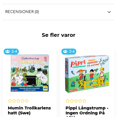
RECENSIONER (0)
Se fler varor
2-4
2-6
Mumin Trollkarlens
Pippi Långstrump -
hatt (Swe)
Ingen Ordning På