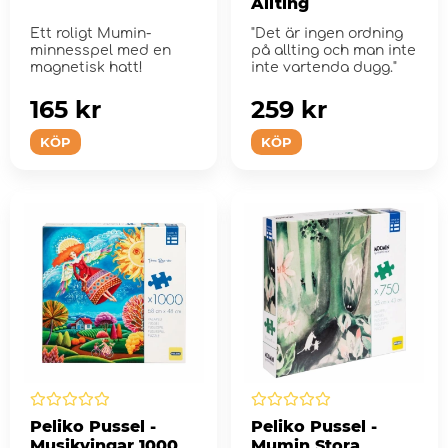
Allting
Ett roligt Mumin-
"Det är ingen ordning
minnesspel med en
på allting och man inte
magnetisk hatt!
inte vartenda dugg."
165 kr
259 kr
KÖP
KÖP
Peliko Pussel -
Peliko Pussel -
Musikvingar 1000
Mumin Stora