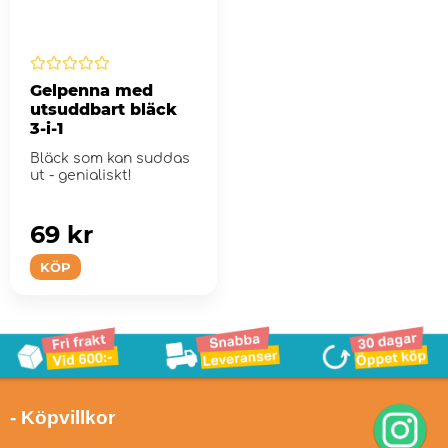
Gelpenna med
utsuddbart bläck
3-i-1
Bläck som kan suddas
ut - genialiskt!
69 kr
KÖP
- Köpvillkor