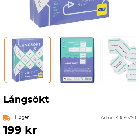
Långsökt
I lager
Artnr:
40860720
199
kr