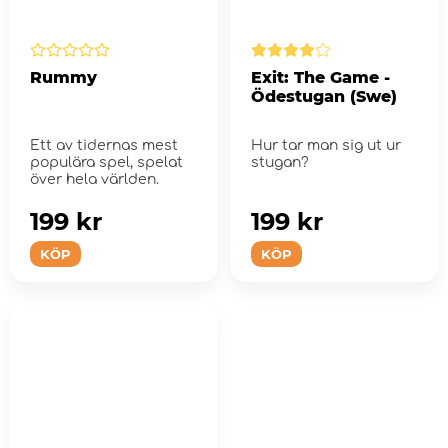
Rummy
Exit: The Game -
Ödestugan (Swe)
Ett av tidernas mest
Hur tar man sig ut ur
populära spel, spelat
stugan?
över hela världen.
199 kr
199 kr
KÖP
KÖP