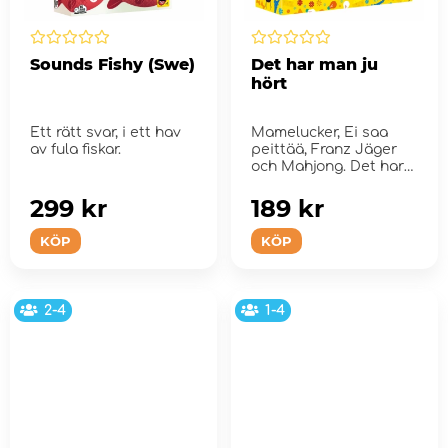
Sounds Fishy (Swe)
Det har man ju
hört
Ett rätt svar, i ett hav
Mamelucker, Ei saa
av fula fiskar.
peittää, Franz Jäger
och Mahjong. Det har
man ju h...
299 kr
189 kr
KÖP
KÖP
2-4
1-4