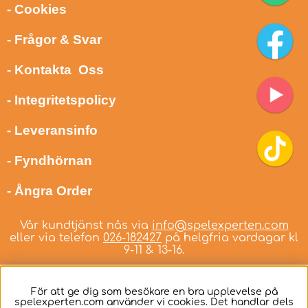
- Cookies
- Frågor & Svar
- Kontakta Oss
- Integritetspolicy
- Leveransinfo
- Fyndhörnan
- Ångra Order
Vår kundtjänst nås via
info@spelexperten.com
eller via telefon
026-182427
på helgfria vardagar kl
9-11 & 13-16.
För att ge dig som besökare en bra upplevelse på
spelexperten.com använder vi cookies. Det handlar dels