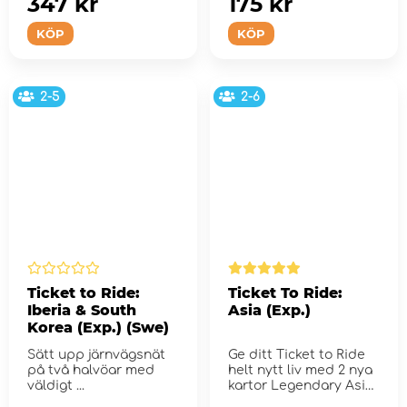
347 kr
175 kr
KÖP
KÖP
2-5
2-6
Ticket to Ride:
Ticket To Ride:
Iberia & South
Asia (Exp.)
Korea (Exp.) (Swe)
Sätt upp järnvägsnät
Ge ditt Ticket to Ride
på två halvöar med
helt nytt liv med 2 nya
väldigt ...
kartor Legendary Asia
och Team Asia.