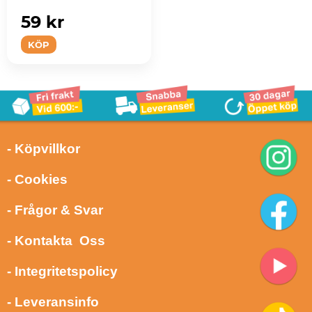
59 kr
KÖP
- Köpvillkor
- Cookies
- Frågor & Svar
- Kontakta Oss
- Integritetspolicy
- Leveransinfo