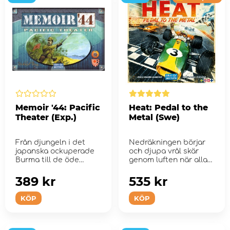
Memoir '44: Pacific
Heat: Pedal to the
Theater (Exp.)
Metal (Swe)
Från djungeln i det
Nedräkningen börjar
japanska ockuperade
och djupa vrål skär
Burma till de öde
genom luften när alla
sluttningarna av de ...
b...
389 kr
535 kr
KÖP
KÖP