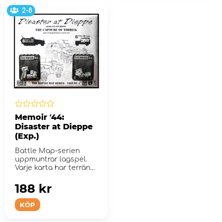
2-8
Memoir '44:
Disaster at Dieppe
(Exp.)
Battle Map-serien
uppmuntrar lagspel.
Varje karta har terräng,
hinder och enhetspos...
188 kr
KÖP