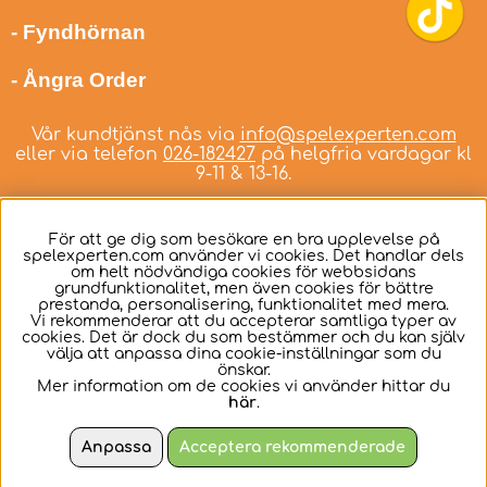
- Fyndhörnan
- Ångra Order
Vår kundtjänst nås via
info@spelexperten.com
eller via telefon
026-182427
på helgfria vardagar kl
9-11 & 13-16.
För att ge dig som besökare en bra upplevelse på
spelexperten.com använder vi cookies. Det handlar dels
om helt nödvändiga cookies för webbsidans
Svenska
grundfunktionalitet, men även cookies för bättre
prestanda, personalisering, funktionalitet med mera.
Vi rekommenderar att du accepterar samtliga typer av
cookies. Det är dock du som bestämmer och du kan själv
välja att anpassa dina cookie-inställningar som du
önskar.
Mer information om de cookies vi använder hittar du
här
.
Anpassa
Acceptera rekommenderade