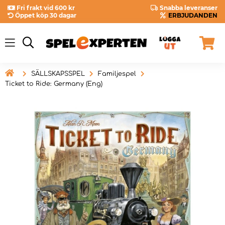
Fri frakt vid 600 kr
Snabba leveranser
Öppet köp 30 dagar
ERBJUDANDEN

SÄLLSKAPSSPEL
Familjespel
Ticket to Ride: Germany (Eng)