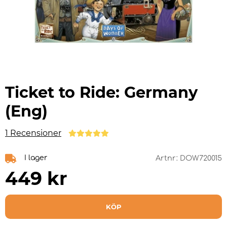
Ticket to Ride: Germany
(Eng)
1 Recensioner
I lager
Artnr:
DOW720015
449
kr
KÖP