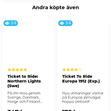
Andra köpte även
2-5
2-5
Ticket to Ride:
Ticket To Ride
Northern Lights
Europa 1912 (Exp.)
(Swe)
På din resa genom
Nya utmaningar väntar
Sverige, Danmark,
på Europas järnvägar,
Norge och Finland
hoppa ombord!
kommet du att besöka
de ...