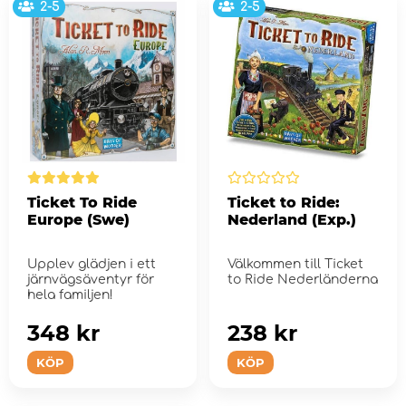
2-5
2-5
Ticket To Ride
Ticket to Ride:
Europe (Swe)
Nederland (Exp.)
Upplev glädjen i ett
Välkommen till Ticket
järnvägsäventyr för
to Ride Nederländerna
hela familjen!
348 kr
238 kr
KÖP
KÖP