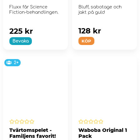
Fluxx får Science
Bluff, sabotage och
Fiction-behandlingen.
jakt på guld
128 kr
225 kr
KÖP
Bevaka
2+
Tvärtomspelet -
Waboba Original 1
Familjens favorit!
Pack