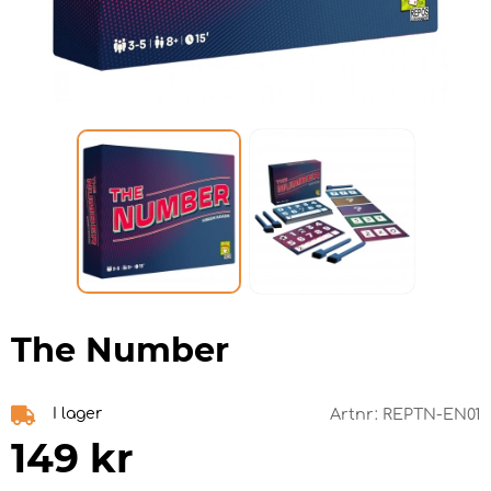
The Number
I lager
Artnr:
REPTN-EN01
149
kr