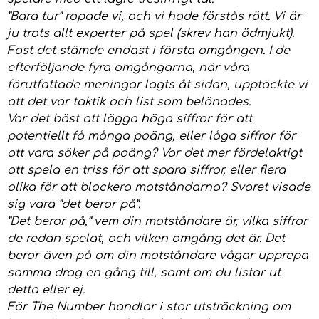
”Bara tur” ropade vi, och vi hade förstås rätt. Vi är
ju trots allt experter på spel (skrev han ödmjukt).
Fast det stämde endast i första omgången. I de
efterföljande fyra omgångarna, när våra
förutfattade meningar lagts åt sidan, upptäckte vi
att det var taktik och list som belönades.
Var det bäst att lägga höga siffror för att
potentiellt få många poäng, eller låga siffror för
att vara säker på poäng? Var det mer fördelaktigt
att spela en triss för att spara siffror, eller flera
olika för att blockera motståndarna? Svaret visade
sig vara ”det beror på”.
”Det beror på,” vem din motståndare är, vilka siffror
de redan spelat, och vilken omgång det är. Det
beror även på om din motståndare vågar upprepa
samma drag en gång till, samt om du listar ut
detta eller ej.
För The Number handlar i stor utsträckning om