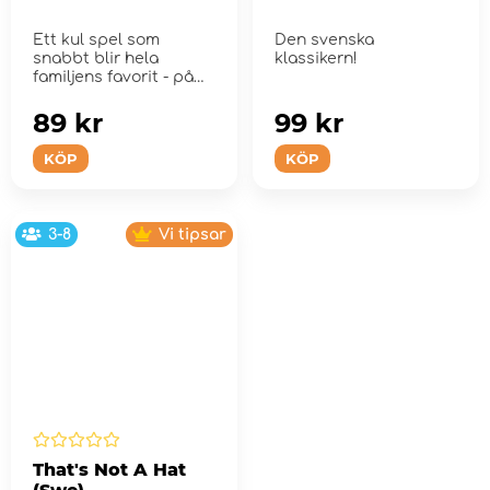
Ett kul spel som
Den svenska
snabbt blir hela
klassikern!
familjens favorit - på
kalaset, på resan ell...
89 kr
99 kr
KÖP
KÖP
3-8
Vi tipsar
That's Not A Hat