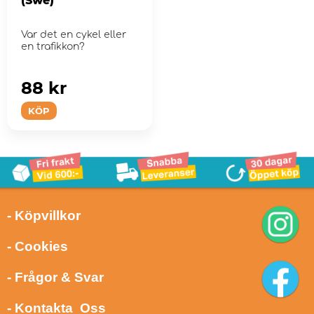
(Swe)
Var det en cykel eller
en trafikkon?
88 kr
KÖP
- Köpvillkor
- Cookies
- Frågor & Svar
- Kontakta Oss