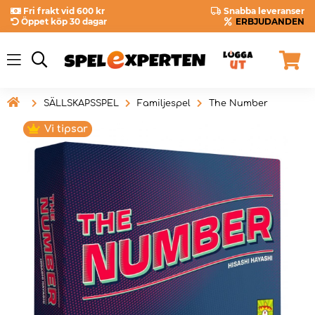
Fri frakt vid 600 kr
Snabba leveranser
Öppet köp 30 dagar
ERBJUDANDEN

SÄLLSKAPSSPEL
Familjespel
The Number
Vi tipsar