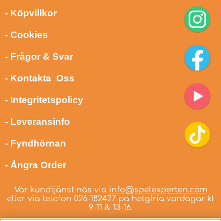
- Köpvillkor
- Cookies
- Frågor & Svar
- Kontakta Oss
- Integritetspolicy
- Leveransinfo
- Fyndhörnan
- Ångra Order
Vår kundtjänst nås via
info@spelexperten.com
eller via telefon
026-182427
på helgfria vardagar kl
9-11 & 13-16.