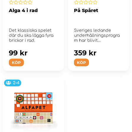
Alga 4 i rad
På Spåret
Det klassiska spelet
Sveriges ledande
där du ska lägga fyra
underhållningsprogra
brickor i rad.
m har blivit
sällskapsspel
99 kr
359 kr
KÖP
KÖP
2-4