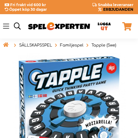
Fri frakt vid 600 kr
Snabba leveranser
Öppet köp 30 dagar
ERBJUDANDEN

SÄLLSKAPSSPEL
Familjespel
Tapple (Swe)