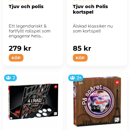
Tjuv och polis
Tjuv och Polis
kortspel
Ett legendariskt &
Älskad klassiker nu
fartfyllt rollspel som
som kortspel!
engagerar hela
familjen!
279 kr
85 kr
KÖP
KÖP
2
2+