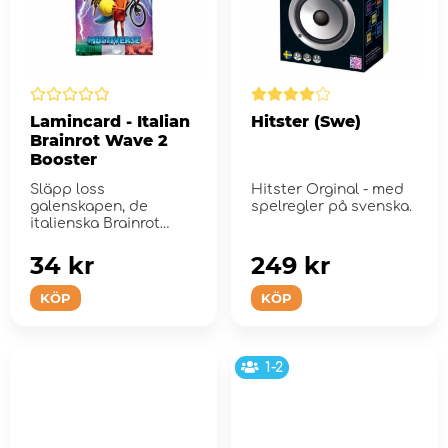
Lamincard - Italian
Hitster (Swe)
Brainrot Wave 2
Booster
Släpp loss
Hitster Orginal - med
galenskapen, de
spelregler på svenska.
italienska Brainrot
Lamincards är här!
34 kr
249 kr
KÖP
KÖP
1-2