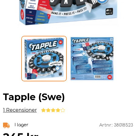
Tapple (Swe)
1 Recensioner
I lager
Artnr:
38018523