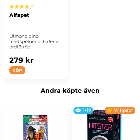
Alfapet
Utmana dina
medspelare och deras
ordförråd
279 kr
KÖP
Andra köpte även
1-99
Vi tipsar