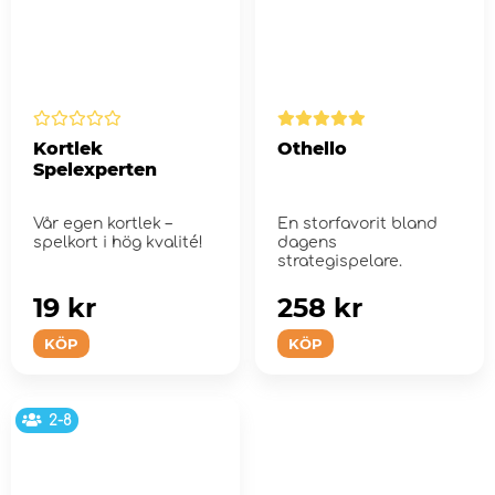
Kortlek
Othello
Spelexperten
Vår egen kortlek –
En storfavorit bland
spelkort i hög kvalité!
dagens
strategispelare.
19 kr
258 kr
KÖP
KÖP
2-8