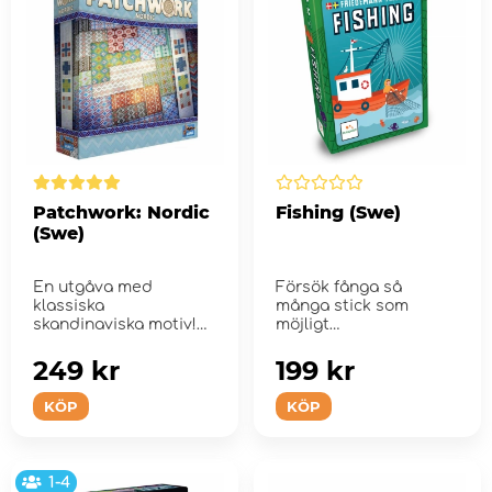
Patchwork: Nordic
Fishing (Swe)
(Swe)
En utgåva med
Försök fånga så
klassiska
många stick som
skandinaviska motiv!
möjligt
249 kr
199 kr
KÖP
KÖP
1-4