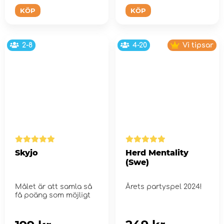
KÖP
KÖP
2-8
4-20
Vi tipsar
Skyjo
Herd Mentality
(Swe)
Målet är att samla så
Årets partyspel 2024!
få poäng som möjligt