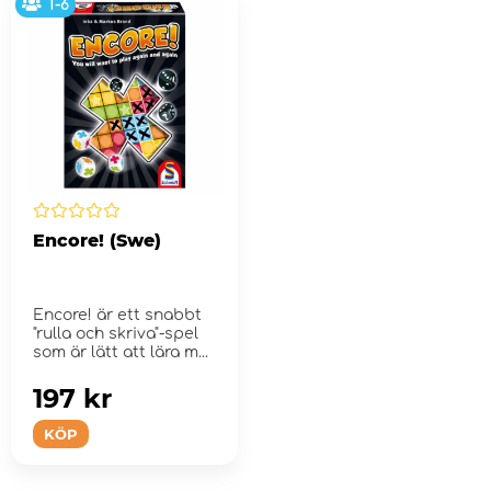
1-6
Encore! (Swe)
Encore! är ett snabbt
"rulla och skriva"-spel
som är lätt att lära m...
197 kr
KÖP