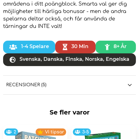
områdena i ditt poängblock. Smarta val ger dig
möjligheter till härliga bonusar - men de andra
spelarna deltar också, och får använda de
tärningar du INTE valt!
1-4 Spelare
30 Min
8+ År
Svenska
,
Danska
,
Finska
,
Norska
,
Engelska
RECENSIONER (5)
Se fler varor
2
Vi tipsar
3-5