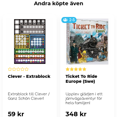
Andra köpte även
2-5
Clever - Extrablock
Ticket To Ride
Europe (Swe)
Extrablock till Clever /
Upplev glädjen i ett
Ganz Schön Clever!
järnvägsäventyr för
hela familjen!
59 kr
348 kr