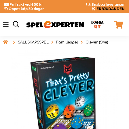
Fri frakt vid 600 kr
Snabba leveranser
Öppet köp 30 dagar
ERBJUDANDEN

SÄLLSKAPSSPEL
Familjespel
Clever (Swe)