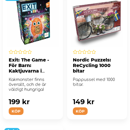
Exit: The Game -
Nordic Puzzels:
För Barn:
ReCycling 1000
Kaktjuvarna i
bitar
Monsterköping
Kakmonster finns
Pappussel med 1000
överallt, och de är
bitar.
väldigt hungriga!
199 kr
149 kr
KÖP
KÖP