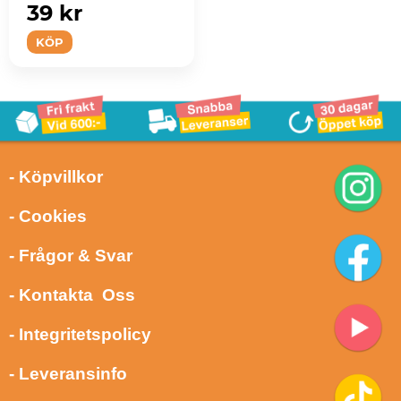
39 kr
KÖP
- Köpvillkor
- Cookies
- Frågor & Svar
- Kontakta Oss
- Integritetspolicy
- Leveransinfo