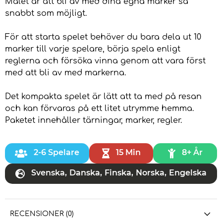
Målet är att bli av med dina egna marker så
snabbt som möjligt.
För att starta spelet behöver du bara dela ut 10
marker till varje spelare, börja spela enligt
reglerna och försöka vinna genom att vara först
med att bli av med markerna.
Det kompakta spelet är lätt att ta med på resan
och kan förvaras på ett litet utrymme hemma.
Paketet innehåller tärningar, marker, regler.
2-6 Spelare
15 Min
8+ År
Svenska
,
Danska
,
Finska
,
Norska
,
Engelska
RECENSIONER (0)