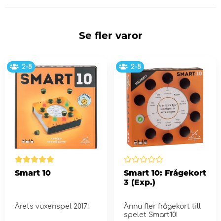
Se fler varor
2-8
2-8
Smart 10
Smart 10: Frågekort
3 (Exp.)
Årets vuxenspel 2017!
Ännu fler frågekort till
spelet Smart10!