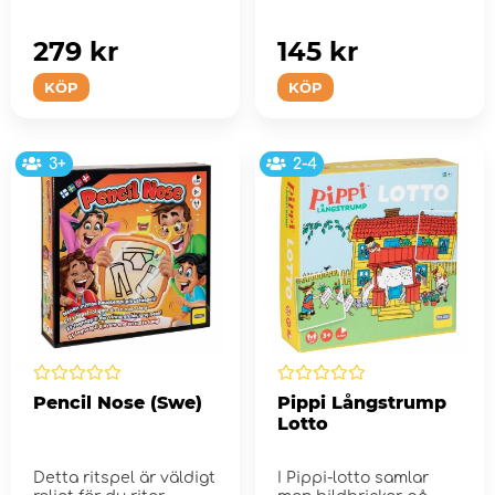
279 kr
145 kr
KÖP
KÖP
3+
2-4
Pencil Nose (Swe)
Pippi Långstrump
Lotto
Detta ritspel är väldigt
I Pippi-lotto samlar