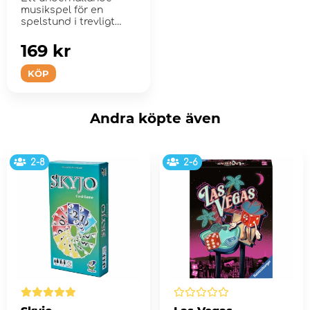
musikspel för en
spelstund i trevligt
sällskap, på...
169 kr
KÖP
Andra köpte även
2-8
2-6