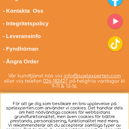
- Kontakta Oss
- Integritetspolicy
- Leveransinfo
- Fyndhörnan
- Ångra Order
Vår kundtjänst nås via
info@spelexperten.com
eller via telefon
026-182427
på helgfria vardagar kl
9-11 & 13-16.
För att ge dig som besökare en bra upplevelse på
spelexperten.com använder vi cookies. Det handlar dels
om helt nödvändiga cookies för webbsidans
Svenska
grundfunktionalitet, men även cookies för bättre
prestanda, personalisering, funktionalitet med mera.
Vi rekommenderar att du accepterar samtliga typer av