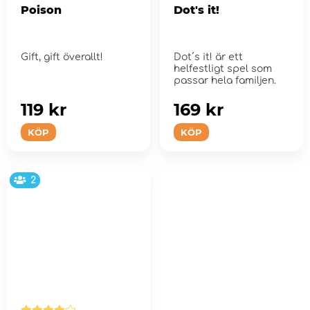
Poison
Dot's it!
Gift, gift överallt!
Dot´s it! är ett
helfestligt spel som
passar hela familjen.
119 kr
169 kr
KÖP
KÖP
2