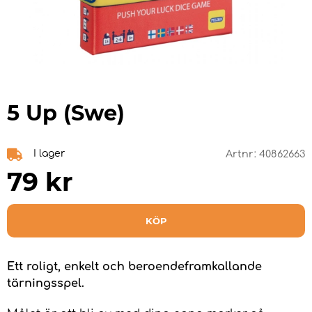
5 Up (Swe)
I lager
Artnr:
40862663
79
kr
KÖP
Ett roligt, enkelt och beroendeframkallande
tärningsspel.