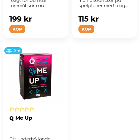
roligt för du ritar
man bildbrickor på
föremål som nä...
spelplaner med roliga
motiv från Pippi...
199 kr
115 kr
KÖP
KÖP
3-6
Q Me Up
Ett underhållande