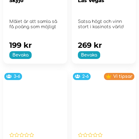
Skyjo
Las Vegas
Målet är att samla så
Satsa högt och vinn
få poäng som möjligt
stort i kasinots värld
199 kr
269 kr
Bevaka
Bevaka
3-6
2-6
Vi tipsar