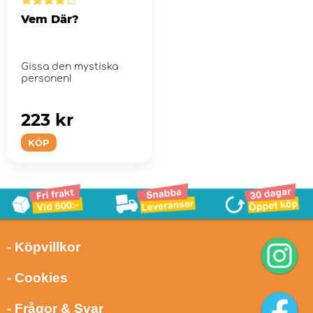
Vem Där?
Gissa den mystiska
personen!
223 kr
KÖP
- Köpvillkor
- Cookies
- Frågor & Svar