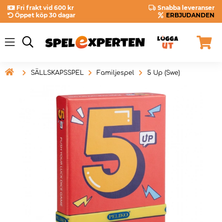
Fri frakt vid 600 kr
Snabba leveranser
Öppet köp 30 dagar
ERBJUDANDEN

SÄLLSKAPSSPEL
Familjespel
5 Up (Swe)