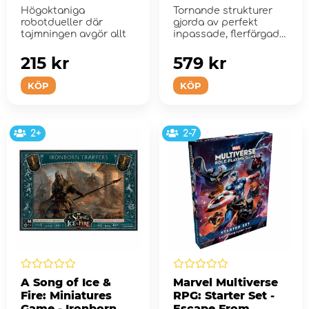
Högoktaniga
Tornande strukturer
robotdueller där
gjorda av perfekt
tajmningen avgör allt
inpassade, flerfärgade
stenar, monolyterna
ha...
215 kr
579 kr
KÖP
KÖP
2+
2-7
A Song of Ice &
Marvel Multiverse
Fire: Miniatures
RPG: Starter Set -
Game - Ironborn
Escape From