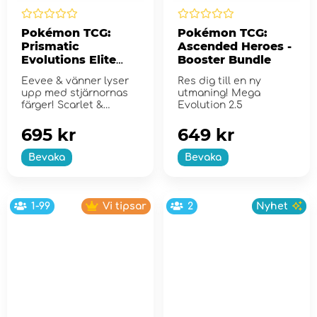
Pokémon TCG:
Pokémon TCG:
Prismatic
Ascended Heroes -
Evolutions Elite
Booster Bundle
Trainer Box
Eevee & vänner lyser
Res dig till en ny
upp med stjärnornas
utmaning! Mega
färger! Scarlet &
Evolution 2.5
Violet...
695 kr
649 kr
Bevaka
Bevaka
1-99
Vi tipsar
2
Nyhet