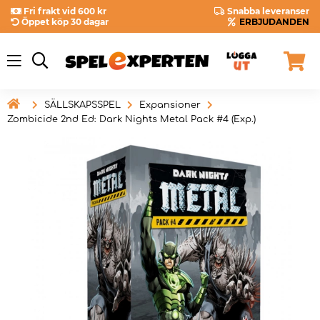
Fri frakt vid 600 kr
Snabba leveranser
Öppet köp 30 dagar
ERBJUDANDEN

SÄLLSKAPSSPEL
Expansioner
Zombicide 2nd Ed: Dark Nights Metal Pack #4 (Exp.)