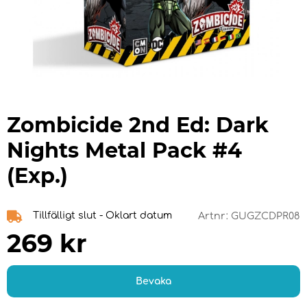
Zombicide 2nd Ed: Dark
Nights Metal Pack #4
(Exp.)
Tillfälligt slut - Oklart datum
Artnr:
GUGZCDPR08
269
kr
Bevaka