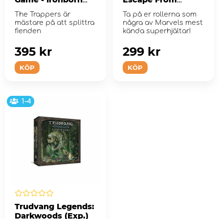
Trappers (Exp.)
Planet Hulk
The Trappers är
Ta på er rollerna som
mästare på att splittra
några av Marvels mest
fienden
kända superhjältar!
395 kr
299 kr
KÖP
KÖP
1-4
Trudvang Legends:
Darkwoods (Exp.)