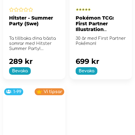
Hitster - Summer
Pokémon TCG:
Party (Swe)
First Partner
Illustration
Collection - Series
Ta tillbaka dina bästa
30 år med First Partner
2
somrar med Hitster
Pokémon!
Summer Party!
289 kr
699 kr
Bevaka
Bevaka
1-99
Vi tipsar