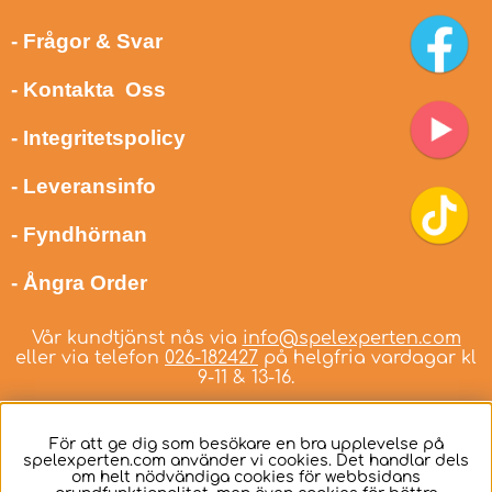
- Frågor & Svar
- Kontakta Oss
- Integritetspolicy
- Leveransinfo
- Fyndhörnan
- Ångra Order
Vår kundtjänst nås via
info@spelexperten.com
eller via telefon
026-182427
på helgfria vardagar kl
9-11 & 13-16.
För att ge dig som besökare en bra upplevelse på
spelexperten.com använder vi cookies. Det handlar dels
om helt nödvändiga cookies för webbsidans
Svenska