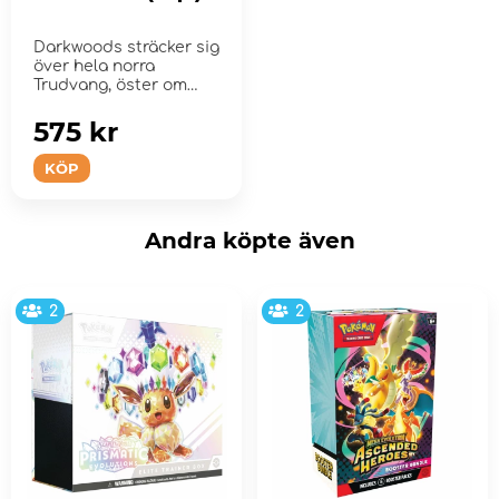
Darkwoods sträcker sig
över hela norra
Trudvang, öster om
Great Iron Toot...
575 kr
KÖP
Andra köpte även
2
2