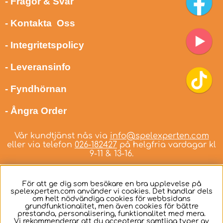
- Frågor & Svar
- Kontakta Oss
- Integritetspolicy
- Leveransinfo
- Fyndhörnan
- Ångra Order
Vår kundtjänst nås via
info@spelexperten.com
eller via telefon
026-182427
på helgfria vardagar kl
9-11 & 13-16.
För att ge dig som besökare en bra upplevelse på
spelexperten.com använder vi cookies. Det handlar dels
om helt nödvändiga cookies för webbsidans
Svenska
grundfunktionalitet, men även cookies för bättre
prestanda, personalisering, funktionalitet med mera.
Vi rekommenderar att du accepterar samtliga typer av