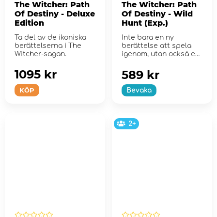
The Witcher: Path
The Witcher: Path
Of Destiny - Deluxe
Of Destiny - Wild
Edition
Hunt (Exp.)
Ta del av de ikoniska
Inte bara en ny
berättelserna i The
berättelse att spela
Witcher-sagan.
igenom, utan också ett
helt nytt spels...
1095 kr
589 kr
KÖP
Bevaka
2+