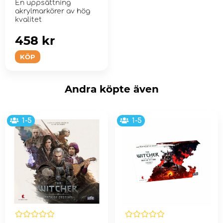
En uppsättning
akrylmarkörer av hög
kvalitet
458 kr
KÖP
Andra köpte även
1-5
1-5