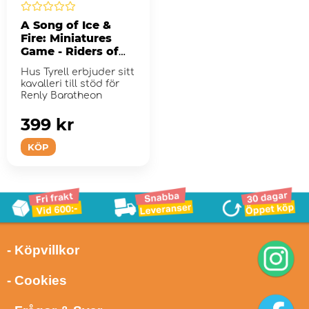
A Song of Ice &
Fire: Miniatures
Game - Riders of
Highgarden (Exp.)
Hus Tyrell erbjuder sitt
kavalleri till stöd för
Renly Baratheon
399 kr
KÖP
- Köpvillkor
- Cookies