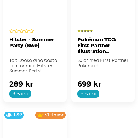
Hitster - Summer
Pokémon TCG:
Party (Swe)
First Partner
Illustration
Collection - Series
Ta tillbaka dina bästa
30 år med First Partner
2
somrar med Hitster
Pokémon!
Summer Party!
289 kr
699 kr
Bevaka
Bevaka
1-99
Vi tipsar