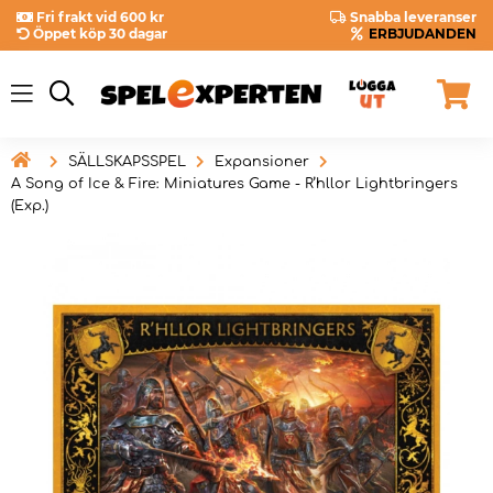
Fri frakt vid 600 kr
Snabba leveranser
Öppet köp 30 dagar
ERBJUDANDEN

SÄLLSKAPSSPEL
Expansioner
A Song of Ice & Fire: Miniatures Game - R’hllor Lightbringers
(Exp.)