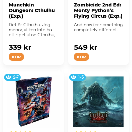
Munchkin
Zombicide 2nd Ed:
Dungeon: Cthulhu
Monty Python’s
(Exp.)
Flying Circus (Exp.)
Det är Cthulhu. Jag
And now for something
menar, vi kan inte ha
completely different.
ett spel utan Cthulhu,
eller hur?
339 kr
549 kr
KÖP
KÖP
2-7
1-5