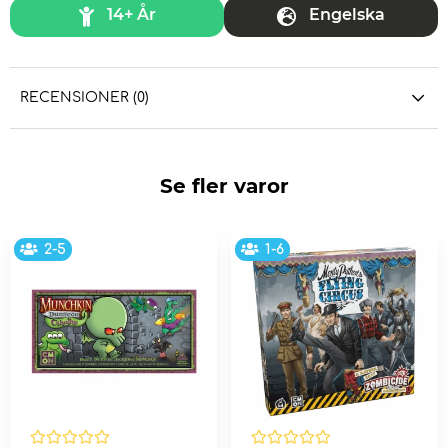
14+ År
Engelska
RECENSIONER (0)
Se fler varor
2-5
1-6