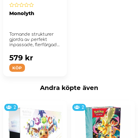
Monolyth
Tornande strukturer
gjorda av perfekt
inpassade, flerfärgade
stenar, monolyterna
ha...
579 kr
KÖP
Andra köpte även
2
2