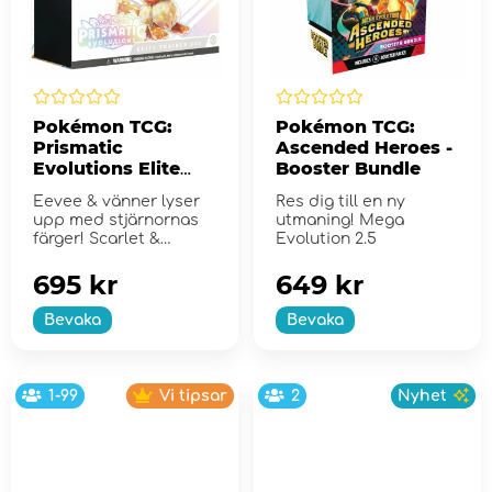
Pokémon TCG:
Pokémon TCG:
Prismatic
Ascended Heroes -
Evolutions Elite
Booster Bundle
Trainer Box
Eevee & vänner lyser
Res dig till en ny
upp med stjärnornas
utmaning! Mega
färger! Scarlet &
Evolution 2.5
Violet...
695 kr
649 kr
Bevaka
Bevaka
1-99
Vi tipsar
2
Nyhet