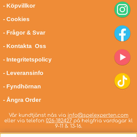
- Köpvillkor
- Cookies
- Frågor & Svar
- Kontakta Oss
- Integritetspolicy
- Leveransinfo
- Fyndhörnan
- Ångra Order
Vår kundtjänst nås via
info@spelexperten.com
eller via telefon
026-182427
på helgfria vardagar kl
9-11 & 13-16.