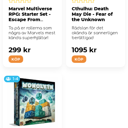
Marvel Multiverse
Cthulhu: Death
RPG: Starter Set -
May Die - Fear of
Escape From
the Unknown
Planet Hulk
Ta på er rollerna som
Rädslan för det
några av Marvels mest
okända är sannerligen
kända superhjältar!
berättigad
299 kr
1095 kr
KÖP
KÖP
1-4