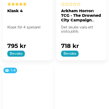
Klask 4
Arkham Horror:
TCG - The Drowned
City Campaign
Expansion
Klask för 4 spelare!
Det skulle vara ett
sista jobb.
795 kr
718 kr
Bevaka
Bevaka
1-4