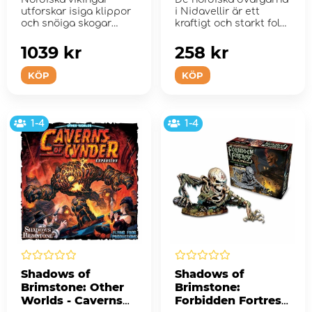
utforskar isiga klippor
i Nidavellir är ett
och snöiga skogar
kraftigt och starkt folk,
fyllda med morrande
legendaris...
odj...
1039 kr
258 kr
KÖP
KÖP
1-4
1-4
Shadows of
Shadows of
Brimstone: Other
Brimstone:
Worlds - Caverns
Forbidden Fortress