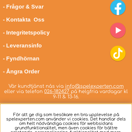
- Frågor & Svar
- Kontakta Oss
- Integritetspolicy
- Leveransinfo
- Fyndhörnan
- Ångra Order
Vår kundtjänst nås via
info@spelexperten.com
eller via telefon
026-182427
på helgfria vardagar kl
9-11 & 13-16.
För att ge dig som besökare en bra upplevelse på
spelexperten.com använder vi cookies. Det handlar dels
om helt nödvändiga cookies för webbsidans
Svenska
grundfunktionalitet, men även cookies för bättre