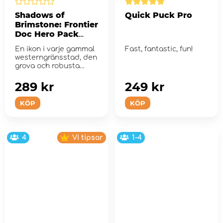
Shadows of
Quick Puck Pro
Brimstone: Frontier
Doc Hero Pack
(Exp.)
En ikon i varje gammal
Fast, fantastic, fun!
westerngränsstad, den
grova och robusta
Frontier Doc har fun...
289 kr
249 kr
KÖP
KÖP
4
Vi tipsar
1-4