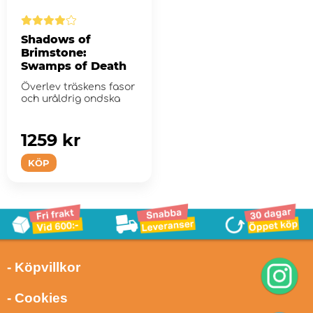
Shadows of
Brimstone:
Swamps of Death
Överlev träskens fasor
och uråldrig ondska
1259 kr
KÖP
- Köpvillkor
- Cookies