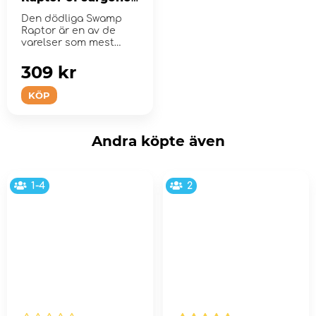
(Exp.)
Den dödliga Swamp
Raptor är en av de
varelser som mest
fruktas av både in...
309 kr
KÖP
Andra köpte även
1-4
2