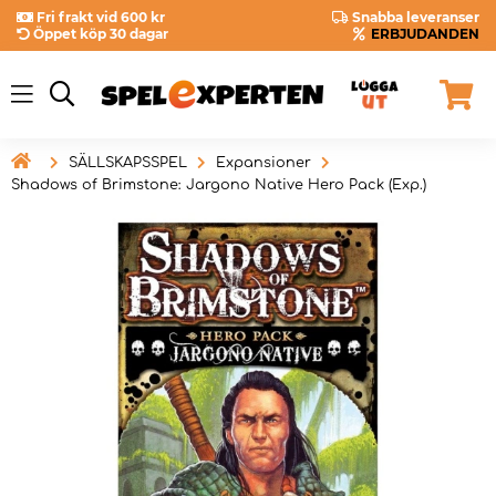
Fri frakt vid 600 kr
Snabba leveranser
Öppet köp 30 dagar
ERBJUDANDEN

SÄLLSKAPSSPEL
Expansioner
Shadows of Brimstone: Jargono Native Hero Pack (Exp.)