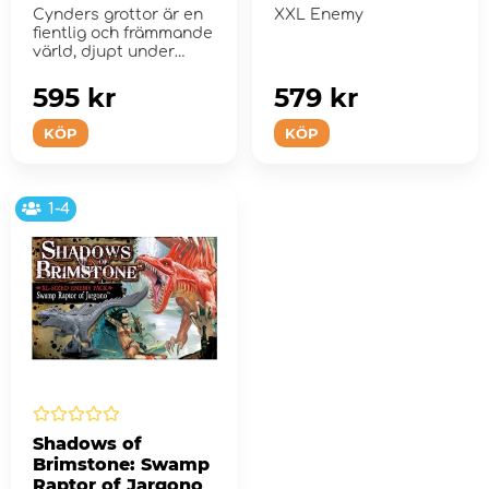
of Cynder (Exp.)
- Odo Kuro (Exp.)
Cynders grottor är en
XXL Enemy
fientlig och främmande
värld, djupt under
jorden oc...
595 kr
579 kr
KÖP
KÖP
1-4
Shadows of
Brimstone: Swamp
Raptor of Jargono