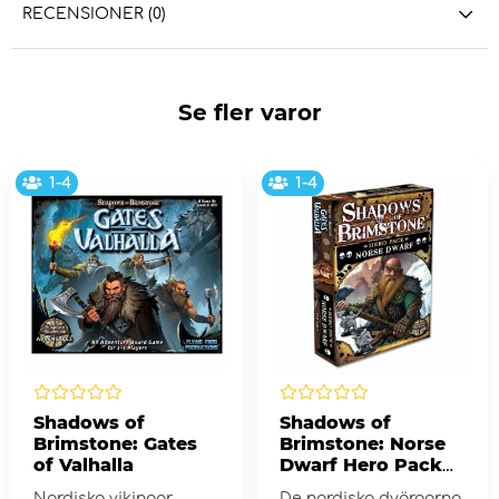
RECENSIONER (0)
Se fler varor
1-4
1-4
Shadows of
Shadows of
Brimstone: Gates
Brimstone: Norse
of Valhalla
Dwarf Hero Pack
(Exp.)
Nordiska vikingar
De nordiska dvärgarna