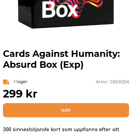
Cards Against Humanity:
Absurd Box (Exp)
I lager
Artnr:
SBDK204
299
kr
KÖP
300 sinnesböjande kort som uppfanns efter att