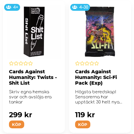
4+
4-30
Cards Against
Cards Against
Humanity: Twists -
Humanity: Sci-Fi
Shit List
Pack (Exp)
Skriv egna hemska
Högsta beredskap!
svar och avslöja era
Sensorerna har
tankar
upptäckt 30 helt nya
kort på väg mo...
299 kr
119 kr
KÖP
KÖP