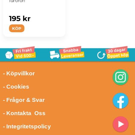
farbror!
195 kr
KÖP
- Köpvillkor
- Cookies
- Frågor & Svar
- Kontakta Oss
- Integritetspolicy