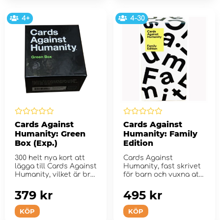
4+
4-30
Cards Against
Cards Against
Humanity: Green
Humanity: Family
Box (Exp.)
Edition
300 helt nya kort att
Cards Against
lägga till Cards Against
Humanity, fast skrivet
Humanity, vilket är bra
för barn och vuxna att
fö...
spela tillsammans!
379 kr
495 kr
KÖP
KÖP