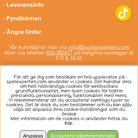
- Leveransinfo
- Fyndhörnan
- Ångra Order
Vår kundtjänst nås via
info@spelexperten.com
eller via telefon
026-182427
på helgfria vardagar kl
9-11 & 13-16.
För att ge dig som besökare en bra upplevelse på
spelexperten.com använder vi cookies. Det handlar dels
om helt nödvändiga cookies för webbsidans
Svenska
grundfunktionalitet, men även cookies för bättre
prestanda, personalisering, funktionalitet med mera.
Vi rekommenderar att du accepterar samtliga typer av
cookies. Det är dock du som bestämmer och du kan själv
välja att anpassa dina cookie-inställningar som du
önskar.
Mer information om de cookies vi använder hittar du
här
.
Anpassa
Acceptera rekommenderade