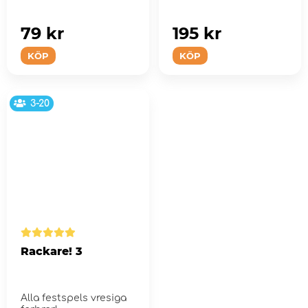
79 kr
195 kr
KÖP
KÖP
3-20
Rackare! 3
Alla festspels vresiga