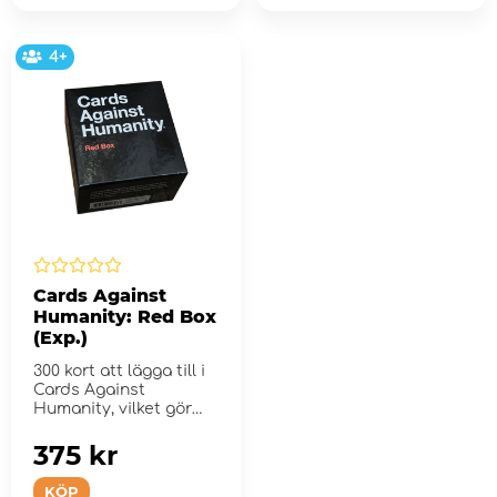
4+
Cards Against
Humanity: Red Box
(Exp.)
300 kort att lägga till i
Cards Against
Humanity, vilket gör
det till ett b...
375 kr
KÖP