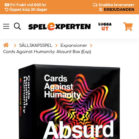
Fri frakt vid 600 kr
Snabba leveranser
Öppet köp 30 dagar
ERBJUDANDEN

SÄLLSKAPSSPEL
Expansioner
Cards Against Humanity: Absurd Box (Exp)