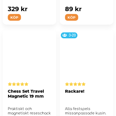
kalaset, på resan ell...
329 kr
89 kr
KÖP
KÖP
3-20
Chess Set Travel
Rackare!
Magnetic 19 mm
Praktiskt och
Alla festspels
magnetiskt reseschack
missanpassade kusin.