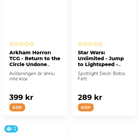
Arkham Horror:
Star Wars:
TCG - Return to the
Unlimited - Jump
Circle Undone
to Lightspeed -
(Exp.)
Boba Fett
Avläsningen är ännu
Spotlight Deck: Boba
inte klar.
Fett
399 kr
289 kr
KÖP
KÖP
2