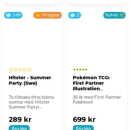
1-99
Vi tipsar
2
Nyhet
Hitster - Summer
Pokémon TCG:
Party (Swe)
First Partner
Illustration
Collection - Series
Ta tillbaka dina bästa
30 år med First Partner
2
somrar med Hitster
Pokémon!
Summer Party!
289 kr
699 kr
Bevaka
Bevaka