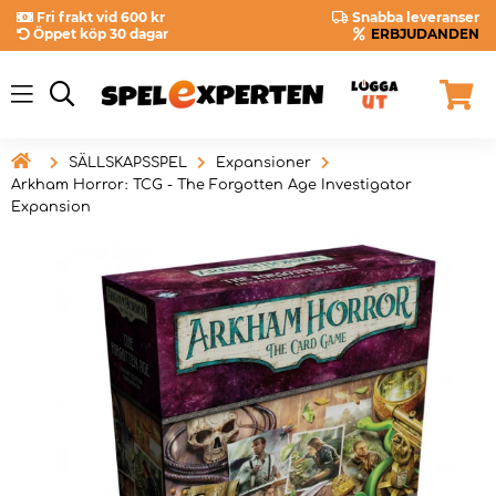
Fri frakt vid 600 kr
Snabba leveranser
Öppet köp 30 dagar
ERBJUDANDEN

SÄLLSKAPSSPEL
Expansioner
Arkham Horror: TCG - The Forgotten Age Investigator
Expansion