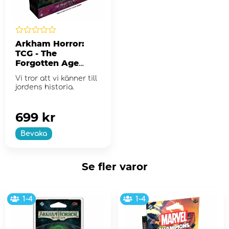
Arkham Horror:
TCG - The
Forgotten Age
Campaign
Vi tror att vi känner till
Expansion
jordens historia.
699 kr
Bevaka
Se fler varor
1-4
1-4