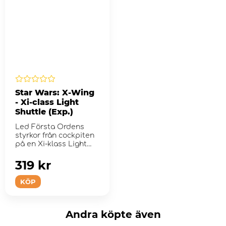
Star Wars: X-Wing
- Xi-class Light
Shuttle (Exp.)
Led Första Ordens
styrkor från cockpiten
på en Xi-klass Light
Shuttle.
319 kr
KÖP
Andra köpte även