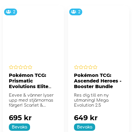
2
2
Pokémon TCG:
Pokémon TCG:
Prismatic
Ascended Heroes -
Evolutions Elite
Booster Bundle
Trainer Box
Eevee & vänner lyser
Res dig till en ny
upp med stjärnornas
utmaning! Mega
färger! Scarlet &
Evolution 2.5
Violet...
695 kr
649 kr
Bevaka
Bevaka