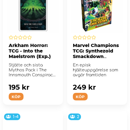
Arkham Horror:
Marvel Champions
TCG - Into the
TCG: Synthezoid
Maelstrom (Exp.)
Smackdown
Scenario Pack
Stjätte och sista
En episk
(Exp.)
Mythos Pack i The
hjälteuppgörelse som
Innsmouth Conspiracy
avgör framtiden
Cycle till Arkham
Horror: ...
195 kr
249 kr
KÖP
KÖP
1-4
2