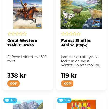
Great Western
Forest Shuffle:
Trail: El Paso
Alpine (Exp.)
El Paso i slutet av 1800-
Kommer du att lyckas
talet
locka in de mest
värdefulla arterna i din
skog?
338 kr
119 kr
KÖP
KÖP
1-5
2-4