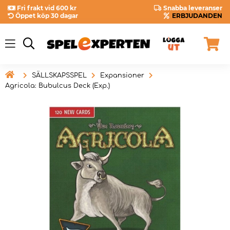
Fri frakt vid 600 kr
Snabba leveranser
Öppet köp 30 dagar
ERBJUDANDEN

SÄLLSKAPSSPEL
Expansioner
Agricola: Bubulcus Deck (Exp.)