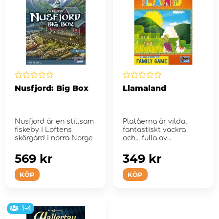
Nusfjord: Big Box
Llamaland
Nusfjord är en stillsam
Platåerna är vilda,
fiskeby i Loftens
fantastiskt vackra
skärgård i norra Norge
och... fulla av
lamadjur?!
569 kr
349 kr
KÖP
KÖP
1-4