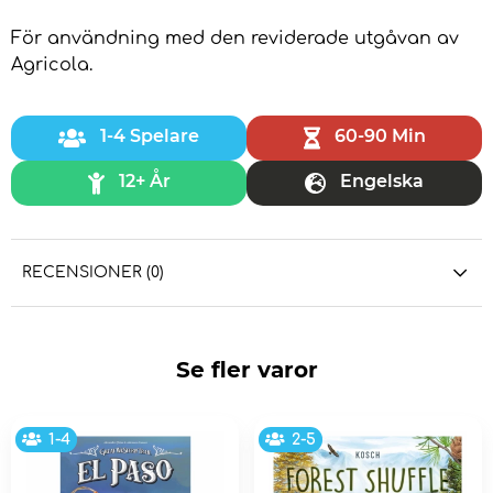
För användning med den reviderade utgåvan av
Agricola.
1-4 Spelare
60-90 Min
12+ År
Engelska
RECENSIONER (0)
Se fler varor
1-4
2-5