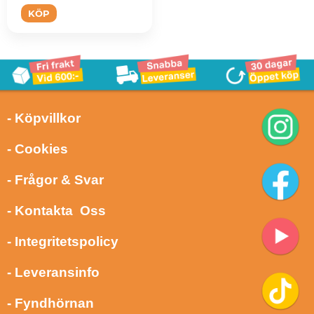
KÖP
- Köpvillkor
- Cookies
- Frågor & Svar
- Kontakta Oss
- Integritetspolicy
- Leveransinfo
- Fyndhörnan