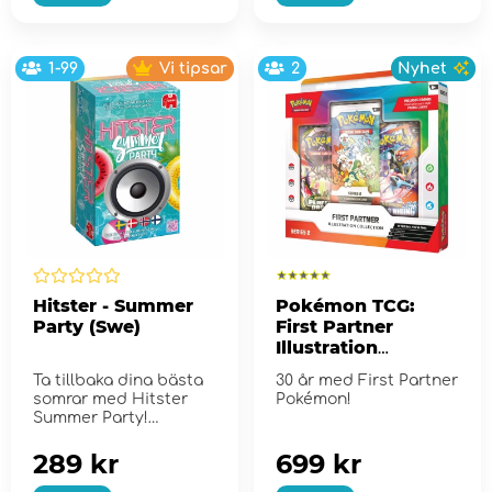
1-99
Vi tipsar
2
Nyhet
Hitster - Summer
Pokémon TCG:
Party (Swe)
First Partner
Illustration
Collection - Series
Ta tillbaka dina bästa
30 år med First Partner
2
somrar med Hitster
Pokémon!
Summer Party!
289 kr
699 kr