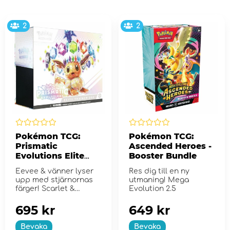
2
2
Pokémon TCG:
Pokémon TCG:
Prismatic
Ascended Heroes -
Evolutions Elite
Booster Bundle
Trainer Box
Eevee & vänner lyser
Res dig till en ny
upp med stjärnornas
utmaning! Mega
färger! Scarlet &
Evolution 2.5
Violet...
695 kr
649 kr
Bevaka
Bevaka