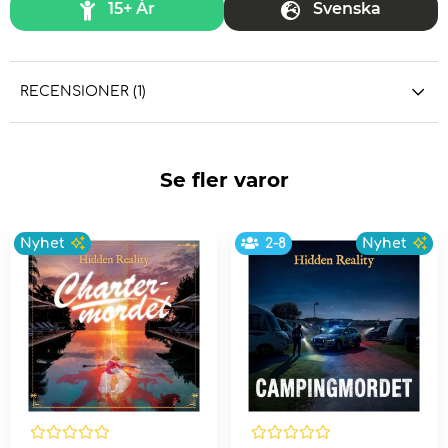
15+ År
Svenska
RECENSIONER (1)
Se fler varor
Nyhet
2-8
Nyhet