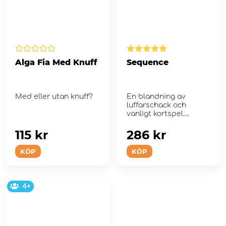
Alga Fia Med Knuff
Sequence
Med eller utan knuff?
En blandning av
luffarschack och
vanligt kortspel.
115 kr
286 kr
KÖP
KÖP
4+