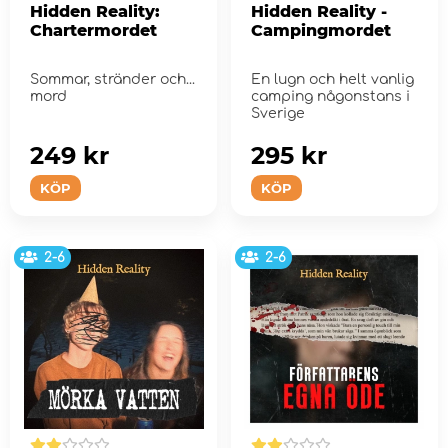
Hidden Reality:
Hidden Reality -
Chartermordet
Campingmordet
Sommar, stränder och...
En lugn och helt vanlig
mord
camping någonstans i
Sverige
249 kr
295 kr
KÖP
KÖP
2-6
2-6