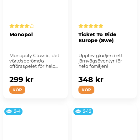
Monopol
Ticket To Ride
Europe (Swe)
Monopoly Classic, det
Upplev glädjen i ett
världsberömda
järnvägsäventyr för
affärsspelet för hela
hela familjen!
familjen.
299 kr
348 kr
KÖP
KÖP
2-4
2-12