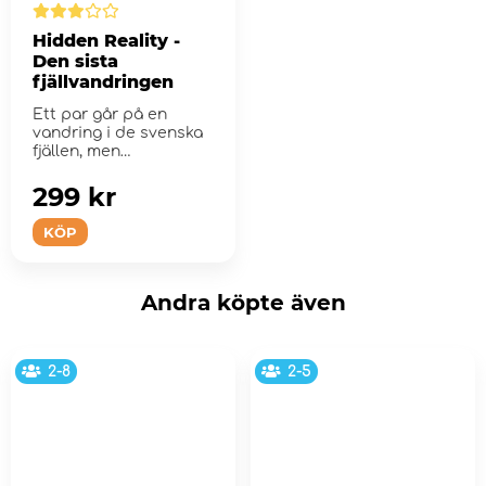
Hidden Reality -
Den sista
fjällvandringen
Ett par går på en
vandring i de svenska
fjällen, men
återvänder...
299 kr
KÖP
Andra köpte även
2-8
2-5