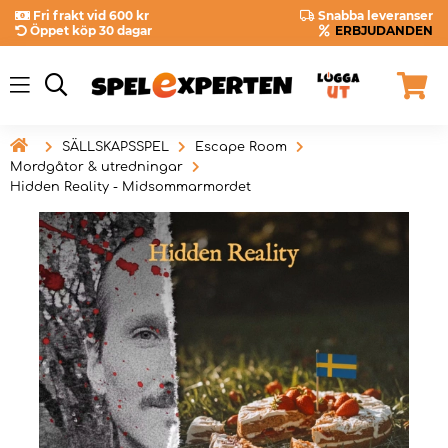
Fri frakt vid 600 kr
Snabba leveranser
Öppet köp 30 dagar
ERBJUDANDEN

SÄLLSKAPSSPEL
Escape Room
Mordgåtor & utredningar
Hidden Reality - Midsommarmordet