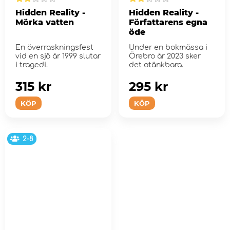
Hidden Reality -
Hidden Reality -
Mörka vatten
Författarens egna
öde
En överraskningsfest
Under en bokmässa i
vid en sjö år 1999 slutar
Örebro år 2023 sker
i tragedi.
det otänkbara.
315 kr
295 kr
KÖP
KÖP
2-8