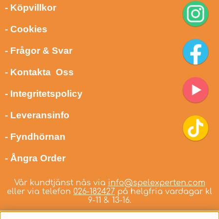
- Köpvillkor
- Cookies
- Frågor & Svar
- Kontakta Oss
- Integritetspolicy
- Leveransinfo
- Fyndhörnan
- Ångra Order
Vår kundtjänst nås via
info@spelexperten.com
eller via telefon
026-182427
på helgfria vardagar kl
9-11 & 13-16.