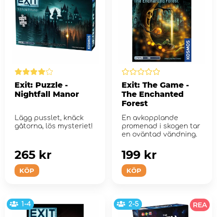
Exit: Puzzle -
Exit: The Game -
Nightfall Manor
The Enchanted
Forest
Lägg pusslet, knäck
En avkopplande
gåtorna, lös mysteriet!
promenad i skogen tar
en oväntad vändning.
265 kr
199 kr
KÖP
KÖP
1-4
2-5
REA