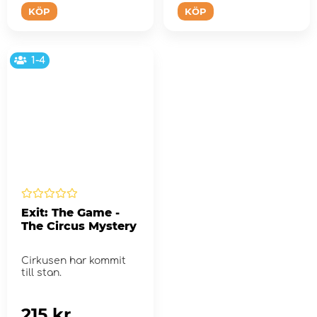
KÖP
KÖP
1-4
Exit: The Game -
The Circus Mystery
Cirkusen har kommit
till stan.
215 kr