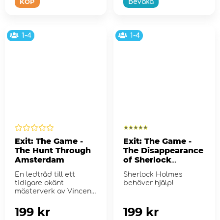
KÖP
Bevaka
1-4
1-4
Exit: The Game -
Exit: The Game -
The Hunt Through
The Disappearance
Amsterdam
of Sherlock
Holmes
En ledtråd till ett
Sherlock Holmes
tidigare okänt
behöver hjälp!
mästerverk av Vincent
van Gogh har upp...
199 kr
199 kr