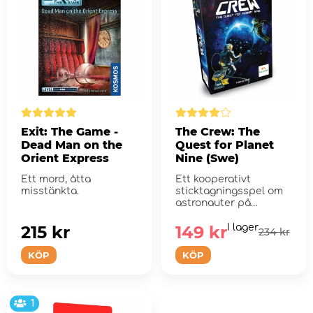
Exit: The Game -
The Crew: The
Dead Man on the
Quest for Planet
Orient Express
Nine (Swe)
Ett mord, åtta
Ett kooperativt
misstänkta.
sticktagningsspel om
astronauter på
spännande
rymdäventyr.
215 kr
149 kr
I lager
234 kr
KÖP
KÖP
1