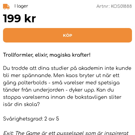
I lager
Artnr:
KOS01888
199
kr
KÖP
Trollformler, elixir, magiska krafter!
Du trodde att dina studier på akademin inte kunde
bli mer spännande. Men kaos bryter ut när ett
gäng polterbolds - små varelser med spetsiga
tänder från underjorden - dyker upp. Kan du
stoppa varelserna innan de bokstavligen sliter
isär din skola?
Svårighetsgrad: 2 av 5
Exit: The Game är ett pusselspel som är inspirerat