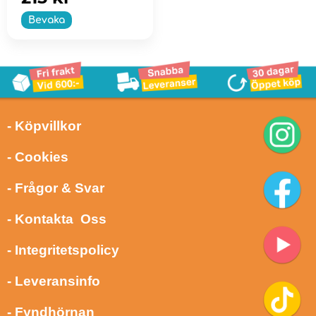
Bevaka
- Köpvillkor
- Cookies
- Frågor & Svar
- Kontakta Oss
- Integritetspolicy
- Leveransinfo
- Fyndhörnan