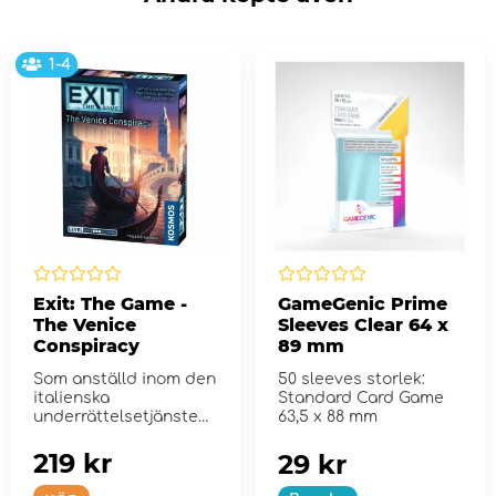
1-4
Exit: The Game -
GameGenic Prime
The Venice
Sleeves Clear 64 x
Conspiracy
89 mm
Som anställd inom den
50 sleeves storlek:
italienska
Standard Card Game
underrättelsetjänsten
63,5 x 88 mm
är du van vid...
219 kr
29 kr