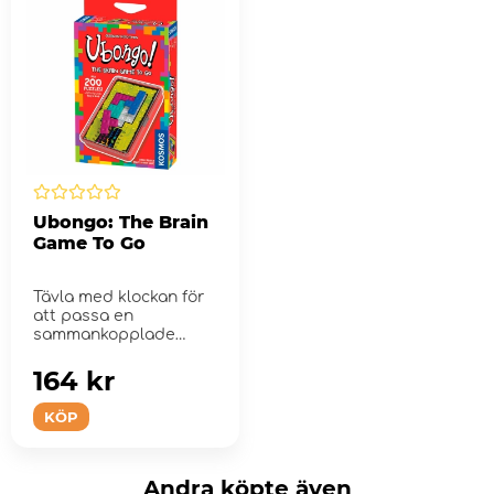
Ubongo: The Brain
Game To Go
Tävla med klockan för
att passa en
sammankopplade
brickor perfekt i ett
specif...
164 kr
KÖP
Andra köpte även