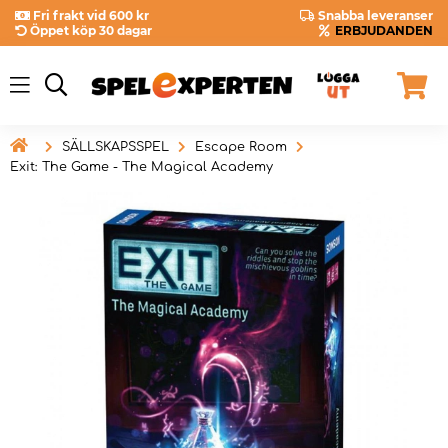
Fri frakt vid 600 kr
Snabba leveranser
Öppet köp 30 dagar
ERBJUDANDEN

SÄLLSKAPSSPEL
Escape Room
Exit: The Game - The Magical Academy