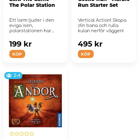
The Polar Station
Run Starter Set
Ett larm ljuder i den
Vertical Action! Skapa
eviga isen,
din bana och rulla
polarstationen har
kulan nerför väggen!
blivit evakuerad och
låst.
199 kr
495 kr
KÖP
KÖP
2-4