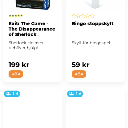
Exit: The Game -
Bingo stoppskylt
The Disappearance
of Sherlock
Holmes
Sherlock Holmes
Skylt för bingospel
behöver hjälp!
199 kr
59 kr
KÖP
KÖP
1-4
1-6