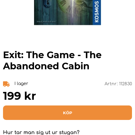
Exit: The Game - The
Abandoned Cabin
I lager
Artnr:
112830
199
kr
KÖP
Hur tar man sig ut ur stugan?