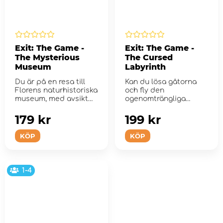
Exit: The Game -
Exit: The Game -
The Mysterious
The Cursed
Museum
Labyrinth
Du är på en resa till
Kan du lösa gåtorna
Florens naturhistoriska
och fly den
museum, med avsikt
ogenomträngliga
att besö...
labyrinten?
179 kr
199 kr
KÖP
KÖP
1-4