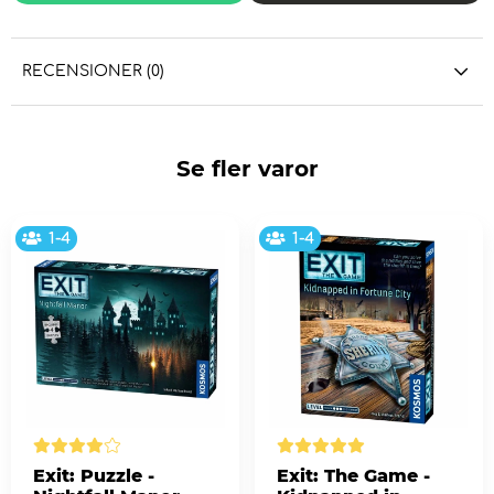
RECENSIONER (0)
Se fler varor
1-4
1-4
Exit: Puzzle -
Exit: The Game -