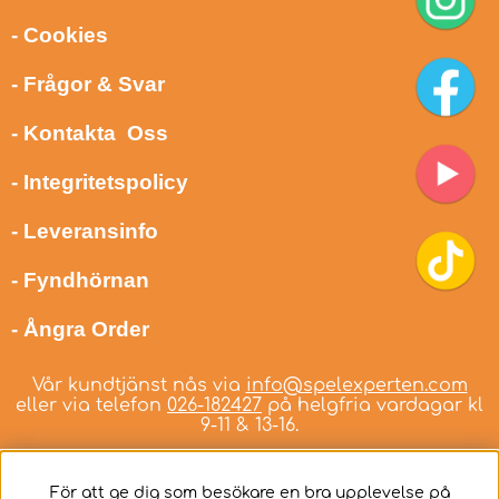
- Cookies
- Frågor & Svar
- Kontakta Oss
- Integritetspolicy
- Leveransinfo
- Fyndhörnan
- Ångra Order
Vår kundtjänst nås via
info@spelexperten.com
eller via telefon
026-182427
på helgfria vardagar kl
9-11 & 13-16.
För att ge dig som besökare en bra upplevelse på