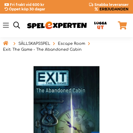
Fri frakt vid 600 kr
Snabba leveranser
Öppet köp 30 dagar
ERBJUDANDEN

SÄLLSKAPSSPEL
Escape Room
Exit: The Game - The Abandoned Cabin