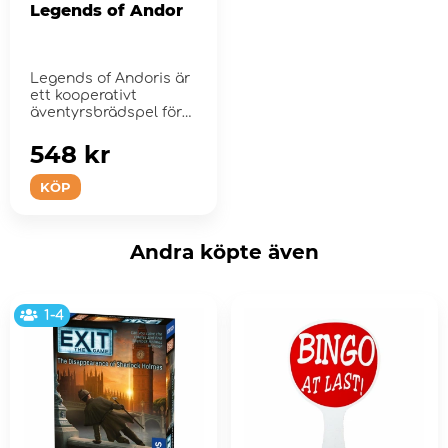
Legends of Andor
Legends of Andoris är
ett kooperativt
äventyrsbrädspel för
två ...
548 kr
KÖP
Andra köpte även
1-4