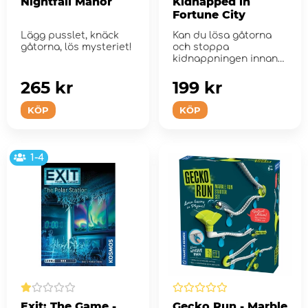
Nightfall Manor
Kidnapped in
Fortune City
Lägg pusslet, knäck
Kan du lösa gåtorna
gåtorna, lös mysteriet!
och stoppa
kidnappningen innan
det är för sent?
265 kr
199 kr
KÖP
KÖP
1-4
Exit: The Game -
Gecko Run - Marble