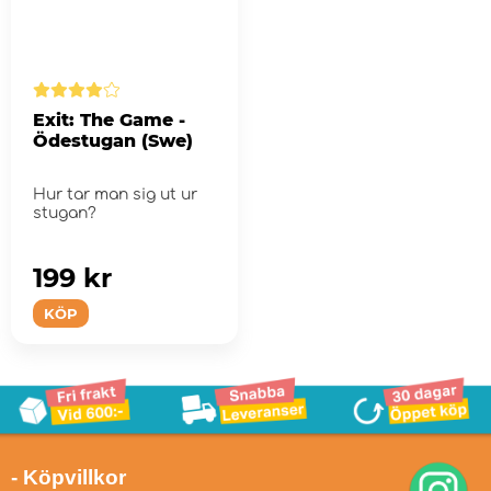
Exit: The Game -
Ödestugan (Swe)
Hur tar man sig ut ur
stugan?
199 kr
KÖP
- Köpvillkor