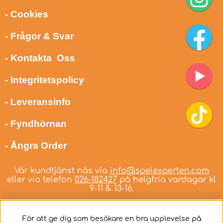
- Cookies
- Frågor & Svar
- Kontakta Oss
- Integritetspolicy
- Leveransinfo
- Fyndhörnan
- Ångra Order
Vår kundtjänst nås via
info@spelexperten.com
eller via telefon
026-182427
på helgfria vardagar kl
9-11 & 13-16.
För att ge dig som besökare en bra upplevelse på