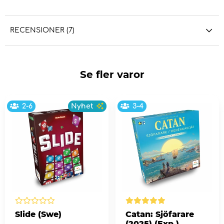
RECENSIONER (7)
Se fler varor
2-6
Nyhet
3-4
Slide (Swe)
Catan: Sjöfarare
(2025) (Exp.)