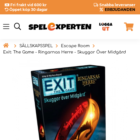
Fri frakt vid 600 kr
Snabba leveranser
Öppet köp 30 dagar
ERBJUDANDEN

SÄLLSKAPSSPEL
Escape Room
Exit: The Game - Ringarnas Herre - Skuggor Över Midgård