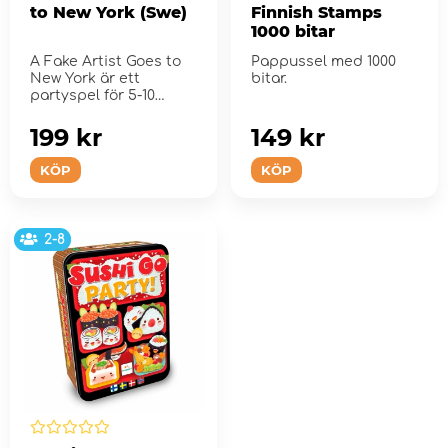
to New York (Swe)
Finnish Stamps
1000 bitar
A Fake Artist Goes to
Pappussel med 1000
New York är ett
bitar.
partyspel för 5-10
spelare.
199 kr
149 kr
KÖP
KÖP
2-8