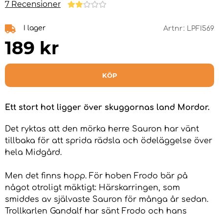
7 Recensioner
I lager
Artnr:
LPFI569
189
kr
KÖP
Ett stort hot ligger över skuggornas land Mordor.
Det ryktas att den mörka herre Sauron har vänt
tillbaka för att sprida rädsla och ödeläggelse över
hela Midgård.
Men det finns hopp. För hoben Frodo bär på
något otroligt mäktigt: Härskarringen, som
smiddes av självaste Sauron för många år sedan.
Trollkarlen Gandalf har sänt Frodo och hans