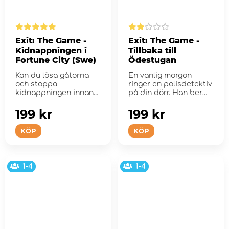
Exit: The Game -
Exit: The Game -
Kidnappningen i
Tillbaka till
Fortune City (Swe)
Ödestugan
Kan du lösa gåtorna
En vanlig morgon
och stoppa
ringer en polisdetektiv
kidnappningen innan
på din dörr. Han ber
det är för sent?
dig följa m...
199 kr
199 kr
KÖP
KÖP
1-4
1-4