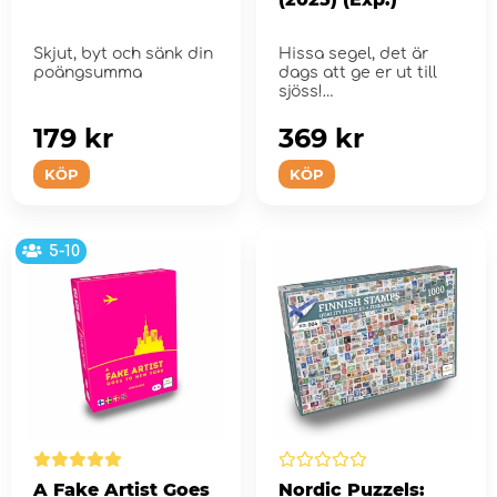
Skjut, byt och sänk din
Hissa segel, det är
poängsumma
dags att ge er ut till
sjöss!
179 kr
369 kr
KÖP
KÖP
5-10
A Fake Artist Goes
Nordic Puzzels: