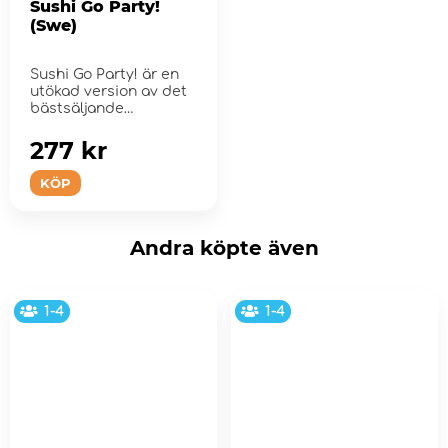
Sushi Go Party!
(Swe)
Sushi Go Party! är en
utökad version av det
bästsäljande
kortspelet ...
277 kr
KÖP
Andra köpte även
1-4
1-4