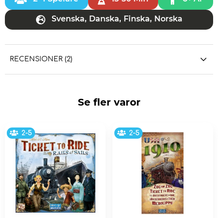
Svenska
,
Danska
,
Finska
,
Norska
RECENSIONER (2)
Se fler varor
2-5
2-5