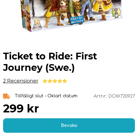
Ticket to Ride: First
Journey (Swe.)
2 Recensioner
Tillfälligt slut - Oklart datum
Artnr:
DOW720927
299
kr
Bevaka