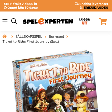
Fri frakt vid 600 kr
Snabba leveranser
Öppet köp 30 dagar
ERBJUDANDEN

SÄLLSKAPSSPEL
Barnspel
Ticket to Ride: First Journey (Swe.)