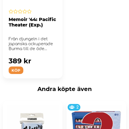
Memoir '44: Pacific
Theater (Exp.)
Från djungeln i det
japanska ockuperade
Burma till de öde
sluttningarna av de ...
389 kr
KÖP
Andra köpte även
2