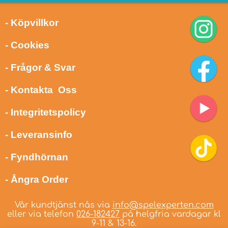
- Köpvillkor
- Cookies
- Frågor & Svar
- Kontakta Oss
- Integritetspolicy
- Leveransinfo
- Fyndhörnan
- Ångra Order
Vår kundtjänst nås via
info@spelexperten.com
eller via telefon
026-182427
på helgfria vardagar kl
9-11 & 13-16.