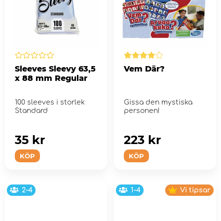
Sleeves Sleevy 63,5
Vem Där?
x 88 mm Regular
100 sleeves i storlek
Gissa den mystiska
Standard
personen!
35 kr
223 kr
KÖP
KÖP
2-4
1-4
Vi tipsar