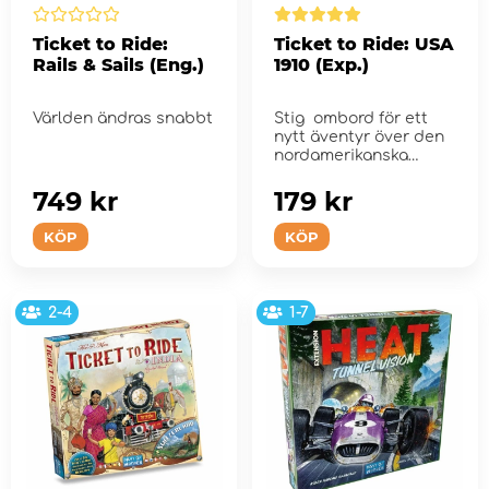
Ticket to Ride:
Ticket to Ride: USA
Rails & Sails (Eng.)
1910 (Exp.)
Världen ändras snabbt
Stig ombord för ett
nytt äventyr över den
nordamerikanska
kontinent...
749 kr
179 kr
KÖP
KÖP
2-4
1-7