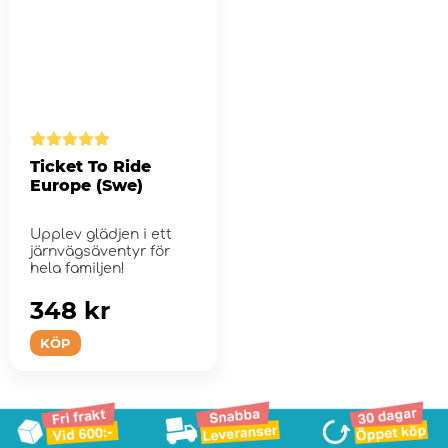
Ticket To Ride
Europe (Swe)
Upplev glädjen i ett
järnvägsäventyr för
hela familjen!
348 kr
KÖP