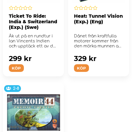
Ticket To Ride:
Heat: Tunnel Vision
India & Switzerland
(Exp.) (Eng)
(Exp.) (Swe)
Åk ut på en rundtur i
Dånet från kraftfulla
Ian Vincents Indien
motorer kommer från
och upptäck ett av de
den mörka munnen av
mest t...
den py...
299 kr
329 kr
KÖP
KÖP
2-8