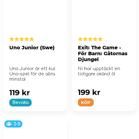
Uno Junior (Swe)
Exit: The Game -
För Barn: Gåtornas
Djungel
Uno Junior är ett kul
Ni har upptäckt en
Uno-spel för de allra
tidigare okänd ö!
minsta!
199 kr
119 kr
KÖP
Bevaka
2-5