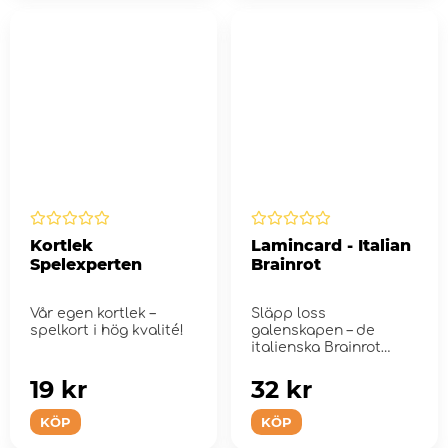
Kortlek
Lamincard - Italian
Spelexperten
Brainrot
Vår egen kortlek –
Släpp loss
spelkort i hög kvalité!
galenskapen – de
italienska Brainrot
Lamincards är här!
19 kr
32 kr
KÖP
KÖP