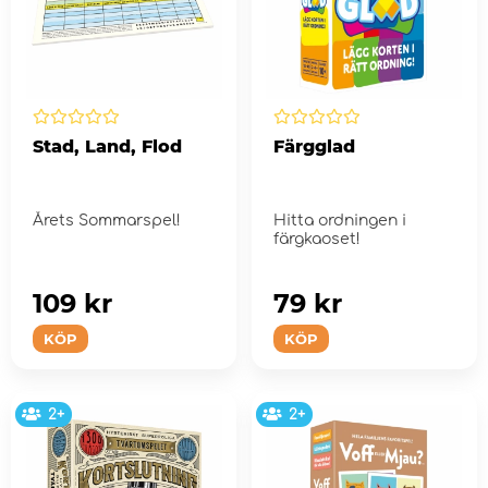
Stad, Land, Flod
Färgglad
Årets Sommarspel!
Hitta ordningen i
färgkaoset!
109 kr
79 kr
KÖP
KÖP
2+
2+