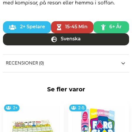
med kompisar, på resan eller hemma i soffan.
2+ Spelare
15-45 Min
6+ År
Svenska
RECENSIONER (0)
Se fler varor
2+
2-5