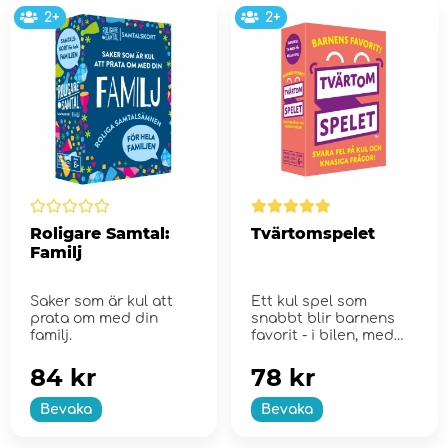
2+
2+
Roligare Samtal:
Tvärtomspelet
Familj
Saker som är kul att
Ett kul spel som
prata om med din
snabbt blir barnens
familj.
favorit - i bilen, med
kompisar, på resan
elle...
84 kr
78 kr
Bevaka
Bevaka