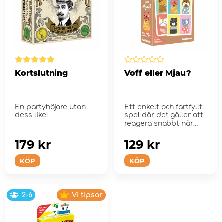
Kortslutning
Voff eller Mjau?
En partyhöjare utan
Ett enkelt och fartfyllt
dess like!
spel där det gäller att
reagera snabbt när
tv...
179 kr
129 kr
KÖP
KÖP
2-6
Vi tipsar