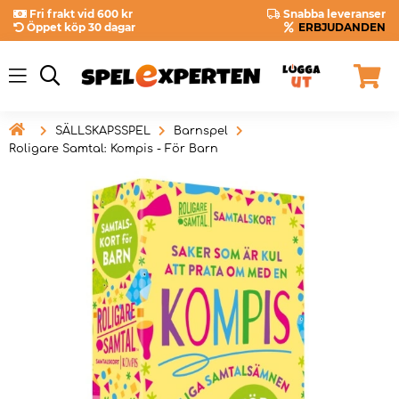
Fri frakt vid 600 kr
Snabba leveranser
Öppet köp 30 dagar
ERBJUDANDEN

SÄLLSKAPSSPEL
Barnspel
Roligare Samtal: Kompis - För Barn