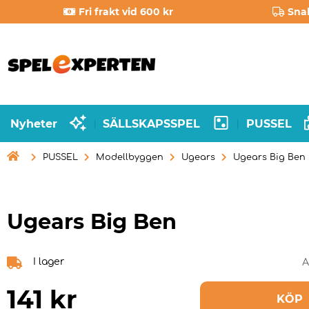
Fri frakt vid 600 kr
Sna
Nyheter
SÄLLSKAPSSPEL
PUSSEL
|
|

PUSSEL
Modellbyggen
Ugears
Ugears Big Ben
Ugears Big Ben
I lager
A
141
kr
KÖP