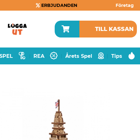
ERBJUDANDEN
Företag
TILL KASSAN
SPEL
REA
Årets Spel
Tips
|
|
|