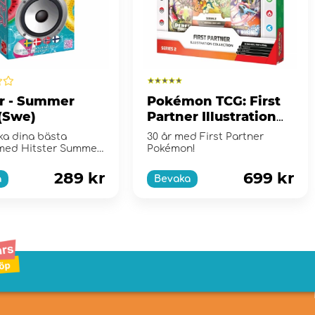
er - Summer
Pokémon TCG: First
 (Swe)
Partner Illustration
Collection - Series 2
aka dina bästa
30 år med First Partner
med Hitster Summer
Pokémon!
289 kr
699 kr
a
Bevaka