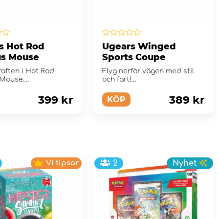
s Hot Rod
Ugears Winged
us Mouse
Sports Coupe
raften i Hot Rod
Flyg nerför vägen med stil
 Mouse.
och fart!
399 kr
389 kr
KÖP
Vi tipsar
2
Nyhet