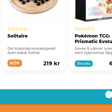
Solitaire
Pokémon TCG:
Prismatic Evol
Elite Trainer B
Det klassiska ensamspelet
Eevee & vänner lyse
även kallat Solitär.
med stjärnornas färg
Scarlet & Violet...
219 kr
KÖP
Bevaka