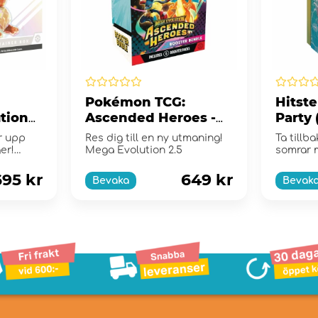
Pokémon TCG:
Hitst
utions
Ascended Heroes -
Party
ox
Booster Bundle
r upp
Res dig till en ny utmaning!
Ta tillb
er!
Mega Evolution 2.5
somrar 
Party!
695 kr
649 kr
Bevaka
Bevak