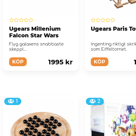
Ugears Millenium
Ugears Paris T
Falcon Star Wars
Flyg galaxens snabbaste
Ingenting riktigt skri
skepp!
som Eiffeltornet.
1995 kr
KÖP
KÖP
1
2