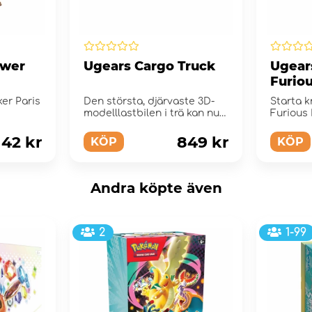
ower
Ugears Cargo Truck
Ugear
Furio
ker Paris
Den största, djärvaste 3D-
Starta k
modelllastbilen i trä kan nu
Furious
bli din när d...
142 kr
849 kr
KÖP
KÖP
Andra köpte även
2
1-99