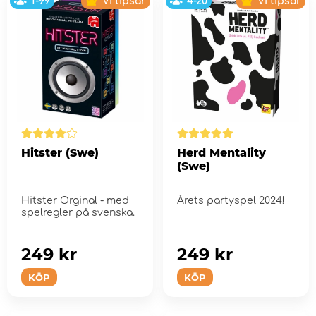
1-99
Vi tipsar
4-20
Vi tipsar
Hitster (Swe)
Herd Mentality
(Swe)
Hitster Orginal - med
Årets partyspel 2024!
spelregler på svenska.
249 kr
249 kr
KÖP
KÖP