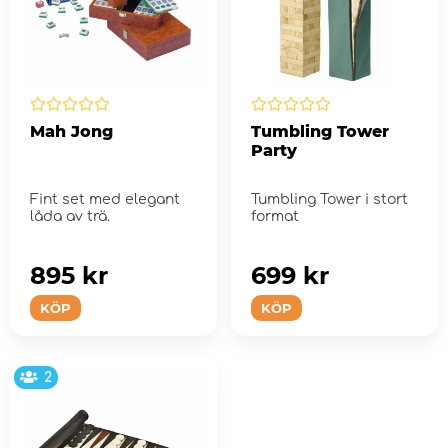
Mah Jong
Tumbling Tower
Party
Fint set med elegant
Tumbling Tower i stort
låda av trä.
format
895 kr
699 kr
KÖP
KÖP
2