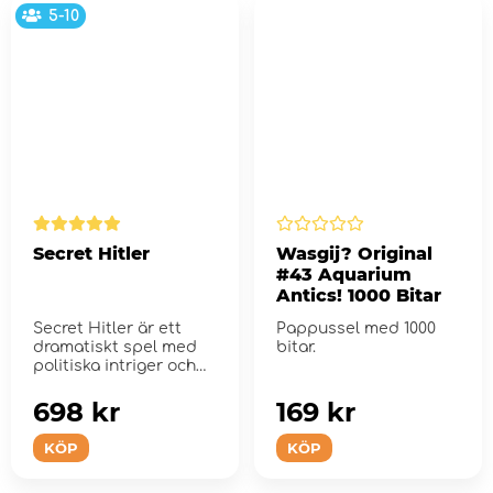
5-10
Secret Hitler
Wasgij? Original
#43 Aquarium
Antics! 1000 Bitar
Secret Hitler är ett
Pappussel med 1000
dramatiskt spel med
bitar.
politiska intriger och
svek satt i 30-tale...
698 kr
169 kr
KÖP
KÖP