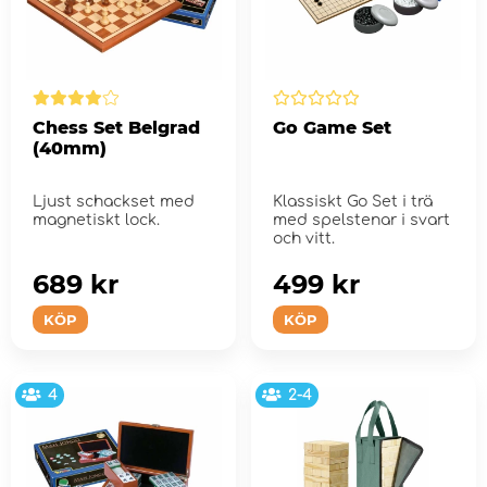
Chess Set Belgrad
Go Game Set
(40mm)
Ljust schackset med
Klassiskt Go Set i trä
magnetiskt lock.
med spelstenar i svart
och vitt.
689 kr
499 kr
KÖP
KÖP
4
2-4