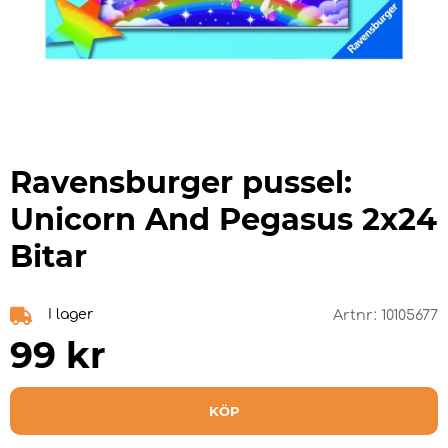
Ravensburger pussel:
Unicorn And Pegasus 2x24
Bitar
I lager
Artnr:
10105677
99
kr
KÖP