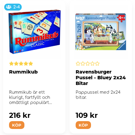
2-4
Rummikub
Ravensburger
Pussel - Bluey 2x24
Bitar
Rummikub är ett
Pappussel med 2x24
klurigt, fartfyllt och
bitar.
omåttligt populärt
sifferspel som ...
216 kr
109 kr
KÖP
KÖP