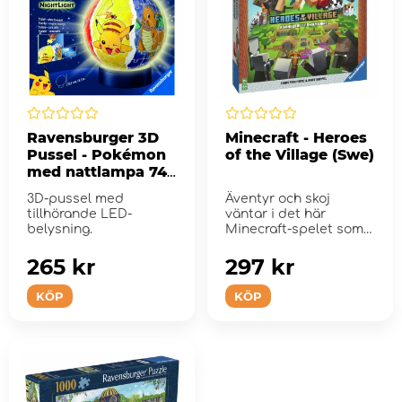
Ravensburger 3D
Minecraft - Heroes
Pussel - Pokémon
of the Village (Swe)
med nattlampa 74
bitar
3D-pussel med
Äventyr och skoj
tillhörande LED-
väntar i det här
belysning.
Minecraft-spelet som
bygger på sam...
265 kr
297 kr
KÖP
KÖP