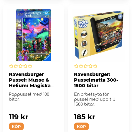
Ravensburger
Ravensburger:
Pussel: Musse &
Pusselmatta 300-
Helium: Magiska
1500 bitar
svampstaden 100
Pappussel med 100
En arbetsyta för
Bitar XXL
bitar.
pussel med upp till
1500 bitar.
119 kr
185 kr
KÖP
KÖP