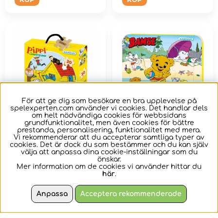
För att ge dig som besökare en bra upplevelse på
spelexperten.com använder vi cookies. Det handlar dels
om helt nödvändiga cookies för webbsidans
grundfunktionalitet, men även cookies för bättre
prestanda, personalisering, funktionalitet med mera.
Kärnan Askpussel i
Träpussel Bamse 9
Vi rekommenderar att du accepterar samtliga typer av
cookies. Det är dock du som bestämmer och du kan själv
trä - Pippi
bitar
välja att anpassa dina cookie-inställningar som du
Långstrump 20
önskar.
Bitar
Mer information om de cookies vi använder hittar du
Träpussel 20 bitar i fin
Träpussel med 9 bitar.
här
.
kartong.
Anpassa
Acceptera rekommenderade
119 kr
99 kr