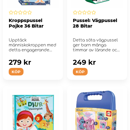
Kroppspussel
Pussel: Vägpussel
Pojke 36 Bitar
28 Bitar
Upptäck
Detta söta vägpussel
människokroppen med
ger barn många
detta engagerande
timmar av lärande och
golvpussel.
roligt.
279 kr
249 kr
KÖP
KÖP