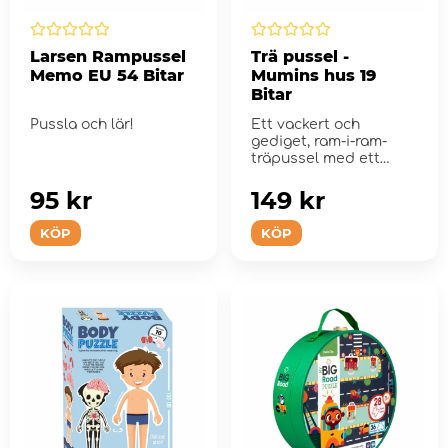
Larsen Rampussel
Trä pussel -
Memo EU 54 Bitar
Mumins hus 19
Bitar
Pussla och lär!
Ett vackert och
gediget, ram-i-ram-
träpussel med ett
välbekant motiv.
95 kr
149 kr
KÖP
KÖP