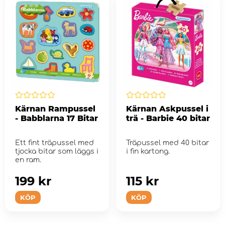
Kärnan Rampussel
Kärnan Askpussel i
- Babblarna 17 Bitar
trä - Barbie 40 bitar
Ett fint träpussel med
Träpussel med 40 bitar
tjocka bitar som läggs i
i fin kartong.
en ram.
199 kr
115 kr
KÖP
KÖP