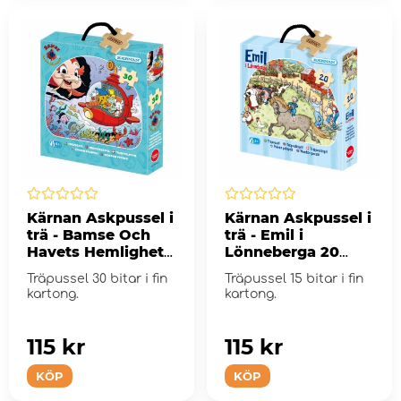
Kärnan Askpussel i
Kärnan Askpussel i
trä - Bamse Och
trä - Emil i
Havets Hemlighet
Lönneberga 20
30 bitar
Bitar
Träpussel 30 bitar i fin
Träpussel 15 bitar i fin
kartong.
kartong.
115 kr
115 kr
KÖP
KÖP