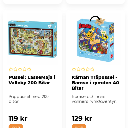
Pussel: LasseMaja i
Kärnan Träpussel -
Valleby 200 Bitar
Bamse i rymden 40
Bitar
Pappussel med 200
Bamse och hans
bitar
vänners rymdäventyr!
119 kr
129 kr
KÖP
KÖP