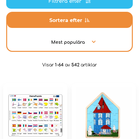
Filtrera efter
Sortera efter
Mest populära
Visar
1-64
av
542
artiklar