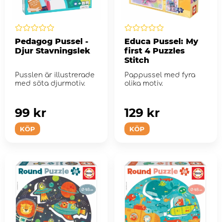
Pedagog Pussel -
Educa Pussel: My
Djur Stavningslek
first 4 Puzzles
Stitch
Pusslen är illustrerade
Pappussel med fyra
med söta djurmotiv.
olika motiv.
99 kr
129 kr
KÖP
KÖP