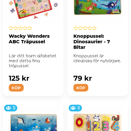
Wacky Wonders
Knoppussel:
ABC Träpussel
Dinosaurier - 7
Bitar
Lär ditt barn alfabetet
Knoppussel är
med detta fina
idealiska för nybörjare.
träpussel
125 kr
79 kr
KÖP
KÖP
5
5