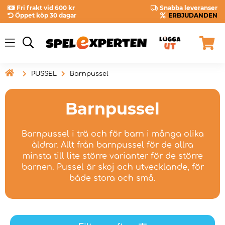
Fri frakt vid 600 kr
Snabba leveranser
Öppet köp 30 dagar
ERBJUDANDEN

PUSSEL
Barnpussel
Barnpussel
Barnpussel i trä och för barn i många olika
åldrar. Allt från barnpussel för de allra
minsta till lite större varianter för de större
barnen. Pussel är skoj och utvecklande, för
både stora och små.