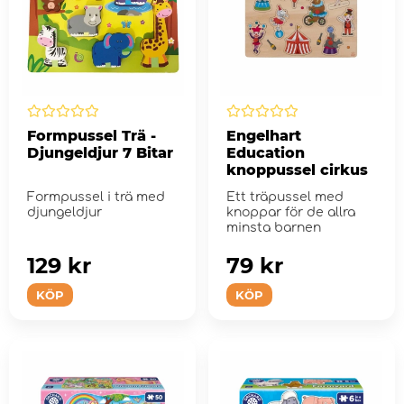
Formpussel Trä -
Engelhart
Djungeldjur 7 Bitar
Education
knoppussel cirkus
Formpussel i trä med
Ett träpussel med
djungeldjur
knoppar för de allra
minsta barnen
129 kr
79 kr
KÖP
KÖP