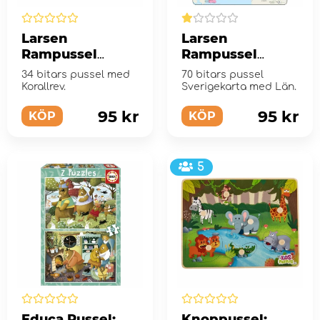
Larsen
Larsen
Rampussel
Rampussel
Korallrev 34
Sverige Län 70
34 bitars pussel med
70 bitars pussel
Bitar
Bitar
Korallrev.
Sverigekarta med Län.
95 kr
95 kr
KÖP
KÖP
5
Educa Pussel:
Knoppussel: