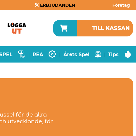
ERBJUDANDEN
Företag
TILL KASSAN
SPEL
REA
Årets Spel
Tips
|
|
|
ussel för de allra
och utvecklande, för