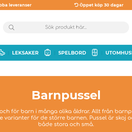
bba leveranser
Öppet köp 30 dagar
LEKSAKER
SPELBORD
UTOMHUS
|
|
|
Barnpussel
och för barn i många olika åldrar. Allt från barnp
örre varianter för de större barnen. Pussel är skoj 
både stora och små.