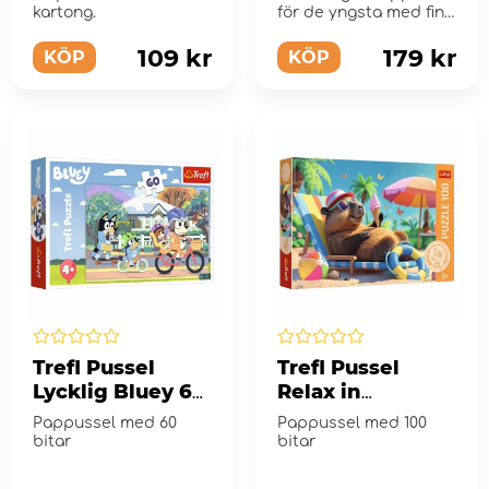
6 bitar
Bitar
kartong.
för de yngsta med fina
djurbilder.
109 kr
179 kr
KÖP
KÖP
Trefl Pussel
Trefl Pussel
Lycklig Bluey 60
Relax in
Bitar
Capybara Style
Pappussel med 60
Pappussel med 100
100 Bitar
bitar
bitar