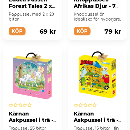
Forest Tales 2 x
Afrikas Djur - 7
20 Bitar
Bitar
Pappussel med 2 x 20
Knoppussel är
bitar
idealiska för nybörjare.
69 kr
79 kr
KÖP
KÖP
Kärnan
Kärnan
Askpussel i trä -
Askpussel i trä -
Enhörningar 25
Bamses Familj 15
Träpussel 25 bitar
Träpussel 15 bitar i fin