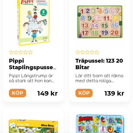
Pippi
Träpussel: 123 20
Staplingspussel
Bitar
4, 9, 9, 13 och 34
Pippi Långstrump är
Lär ditt barn att räkna
Bitar
så stark att hon kan
med detta roliga
bära alla!
träpussel i vackra
färger.
149 kr
139 kr
KÖP
KÖP