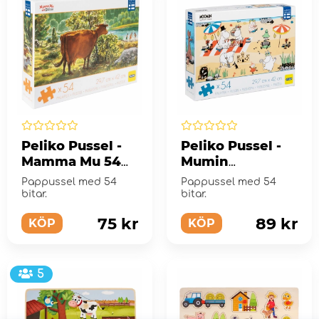
Peliko Pussel -
Peliko Pussel -
Mamma Mu 54
Mumin
Bitar
Stranddag 54
Pappussel med 54
Pappussel med 54
Bitar
bitar.
bitar.
75 kr
89 kr
KÖP
KÖP
5