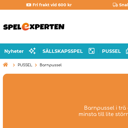
Fri frakt vid 600 kr
Sna
Nyheter
SÄLLSKAPSSPEL
PUSSEL
|
|

PUSSEL
Barnpussel
Barnpussel i trä 
minsta till lite st