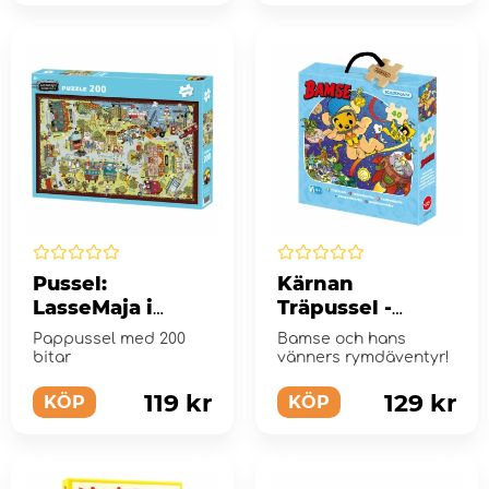
Pussel:
Kärnan
LasseMaja i
Träpussel -
Valleby 200 Bitar
Bamse i rymden
Pappussel med 200
Bamse och hans
40 Bitar
bitar
vänners rymdäventyr!
119 kr
129 kr
KÖP
KÖP