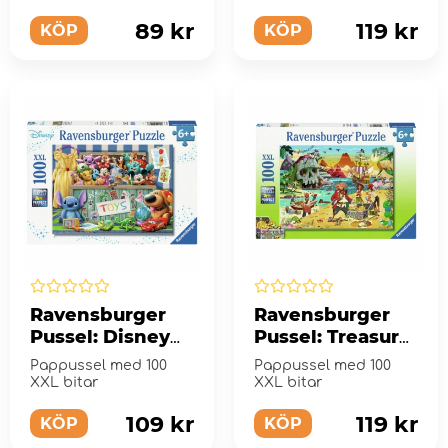
89 kr
119 kr
KÖP
KÖP
Ravensburger
Ravensburger
Pussel: Disney
Pussel: Treasure
Pixar
100 XXL Bitar
Pappussel med 100
Pappussel med 100
Multicharacter
XXL bitar
XXL bitar
100 Bitar
109 kr
119 kr
KÖP
KÖP