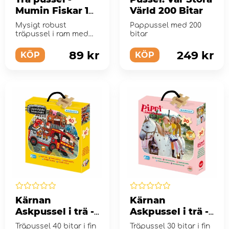
Mumin Fiskar 16
Värld 200 Bitar
Bitar
Mysigt robust
Pappussel med 200
träpussel i ram med
bitar
ett sött motiv av
Muminfiske.
89 kr
249 kr
KÖP
KÖP
Kärnan
Kärnan
Askpussel i trä -
Askpussel i trä -
Bröderna Bacon
Pippi
Träpussel 40 bitar i fin
Träpussel 30 bitar i fin