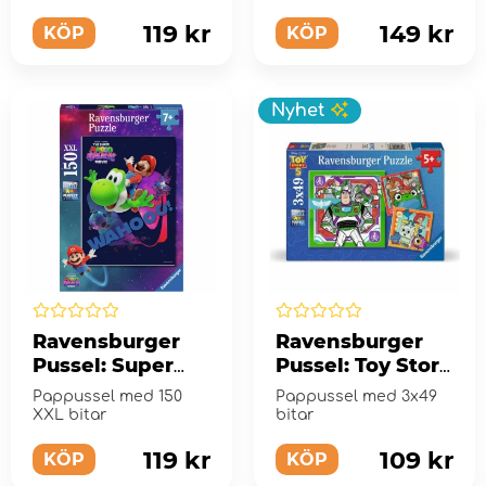
119 kr
149 kr
KÖP
KÖP
Nyhet
Ravensburger
Ravensburger
Pussel: Super
Pussel: Toy Story
Mario Power! 150
5 On a Mission
Pappussel med 150
Pappussel med 3x49
XXL Bitar
3x49 Bitar
XXL bitar
bitar
119 kr
109 kr
KÖP
KÖP