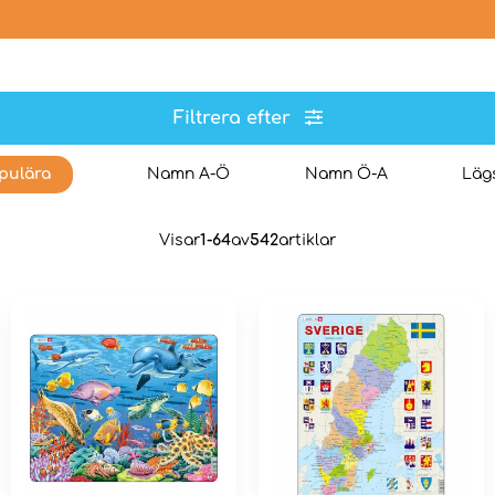
Filtrera efter
pulära
Namn A-Ö
Namn Ö-A
Lägs
Visar
1-64
av
542
artiklar