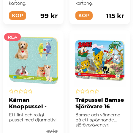
40 Bitar
Långstrump 30
kartong.
kartong.
bitar
99 kr
115 kr
KÖP
KÖP
REA
Kärnan
Träpussel Bamse
Knoppussel -
Sjörövare 16
Husdjur 4 bitar
bitar
Ett fint och roligt
Bamse och vännerna
pussel med djurmotiv!
på ett spännande
sjörövaräventyr!
119 kr