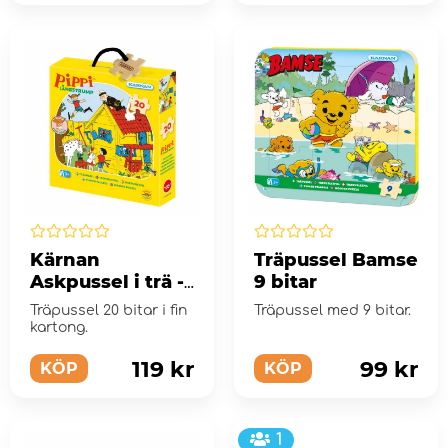
Kärnan
Träpussel Bamse
Askpussel i trä -
9 bitar
Pippi
Träpussel 20 bitar i fin
Träpussel med 9 bitar.
Långstrump 20
kartong.
Bitar
119 kr
99 kr
KÖP
KÖP
1