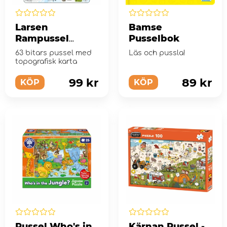
Larsen
Bamse
Rampussel
Pusselbok
Scotland 63
63 bitars pussel med
Läs och pussla!
Bitar
topografisk karta
99 kr
89 kr
KÖP
KÖP
Pussel Who's in
Kärnan Pussel -