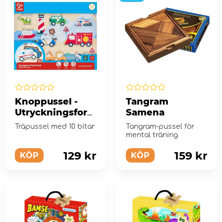
Knoppussel -
Tangram
Utryckningsford
Samena
on 10 Bitar
Träpussel med 10 bitar
Tangram-pussel för
mental träning
129 kr
159 kr
KÖP
KÖP