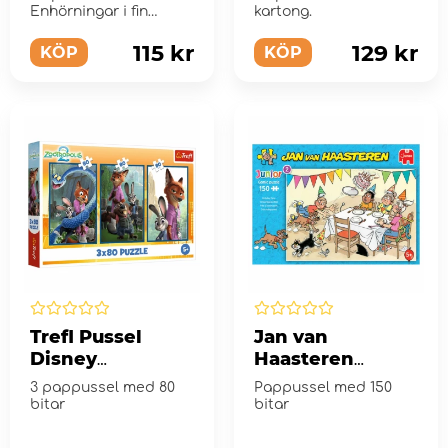
Bitar
Bitar
Enhörningar i fin
kartong.
kartong.
115 kr
129 kr
KÖP
KÖP
Trefl Pussel
Jan van
Disney
Haasteren
Zootropolis 2 - 3
Pussel: Birthday
3 pappussel med 80
Pappussel med 150
x 80 Bitar
Party 150 Bitar
bitar
bitar