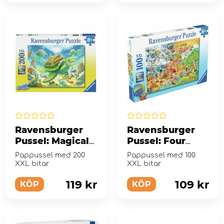
Ravensburger
Ravensburger
Pussel: Magical
Pussel: Four
Underwater
Seasons of Fun
Pappussel med 200
Pappussel med 100
World 200 XXL
100 XXL Bitar
XXL bitar
XXL bitar
Bitar
119 kr
109 kr
KÖP
KÖP