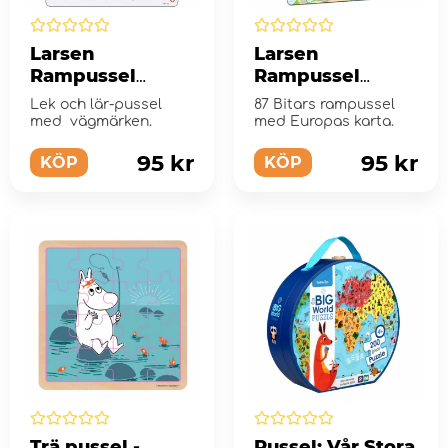
Larsen
Larsen
Rampussel
Rampussel
Vägmärken 48
Europa karta 87
Lek och lär-pussel
87 Bitars rampussel
Bitar
Bitar
med vägmärken.
med Europas karta.
95 kr
95 kr
KÖP
KÖP
Trä pussel -
Pussel: Vår Stora