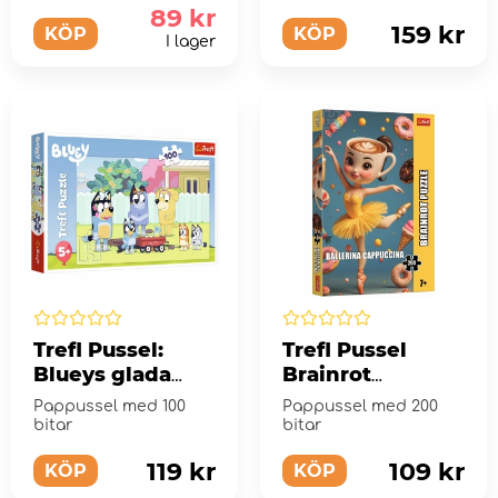
89 kr
159 kr
KÖP
KÖP
I lager
Trefl Pussel:
Trefl Pussel
Blueys glada
Brainrot
värld 100 Bitar
Ballerina
Pappussel med 100
Pappussel med 200
Cappuccina 200
bitar
bitar
Bitar
119 kr
109 kr
KÖP
KÖP