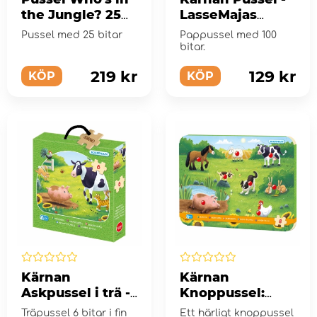
the Jungle? 25
LasseMajas
Bitar
Detektivbyrå 100
Pussel med 25 bitar
Pappussel med 100
Bitar
bitar.
219 kr
129 kr
KÖP
KÖP
Kärnan
Kärnan
Askpussel i trä -
Knoppussel:
På Bondgården
Bondgården 8
Träpussel 6 bitar i fin
Ett härligt knoppussel