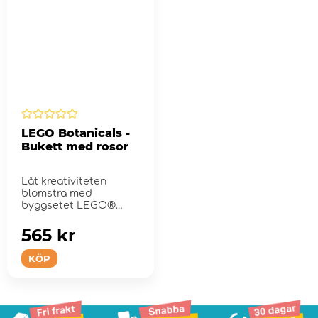
LEGO Botanicals -
Bukett med rosor
Låt kreativiteten
blomstra med
byggsetet LEGO®
Icons Bukett med rosor
för...
565 kr
KÖP