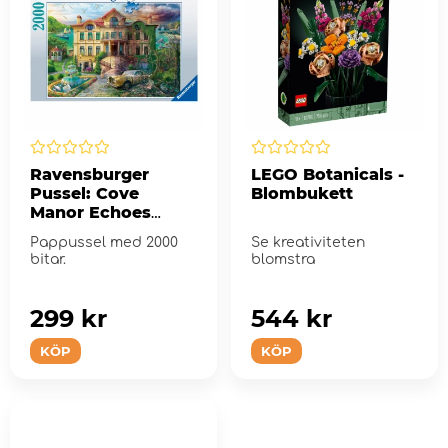
Ravensburger
LEGO Botanicals -
Pussel: Cove
Blombukett
Manor Echoes
2000 Bitar
Pappussel med 2000
Se kreativiteten
bitar.
blomstra
299 kr
544 kr
KÖP
KÖP