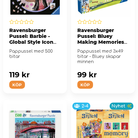
Ravensburger
Ravensburger
Pussel: Barbie -
Pussel: Bluey
Global Style Icon
Making Memories
Since 1959 500
3x49 Bitar
Pappussel med 500
Pappussel med 3x49
Bitar
bitar
bitar - Bluey skapar
minnen
119 kr
99 kr
KÖP
KÖP
2-4
Nyhet