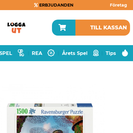
ERBJUDANDEN
Företag
TILL KASSAN
SPEL
REA
Årets Spel
Tips
|
|
|