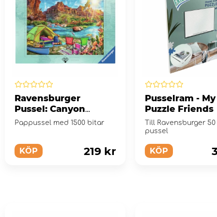
Ravensburger
Pusselram - My
Pussel: Canyon
Puzzle Friends
Camping 1500 Bitar
Pappussel med 1500 bitar
Till Ravensburger 50
pussel
219 kr
KÖP
KÖP