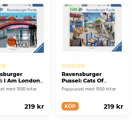
sburger
Ravensburger
l: I Am London
Pussel: Cats Of
itar
Mykonos 1500 Bitar
el med 1500 bitar
Pappussel med 1500 bitar
219 kr
219 kr
KÖP