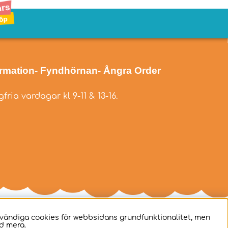
ormation
- Fyndhörnan
- Ångra Order
fria vardagar kl 9-11 & 13-16.
dvändiga cookies för webbsidans grundfunktionalitet, men
d mera.