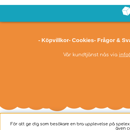
- Köpvillkor
- Cookies
- Frågor & Sv
Vår kundtjänst nås via
info
För att ge dig som besökare en bra upplevelse på spelex
även c
Svenska