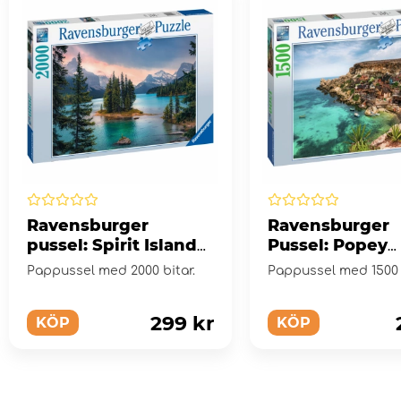
Ravensburger
Ravensburger
pussel: Spirit Island
Pussel: Popey
in Canada 2000 Bitar
Village, Malta 
Pappussel med 2000 bitar.
Pappussel med 1500 b
Bitar
299 kr
KÖP
KÖP