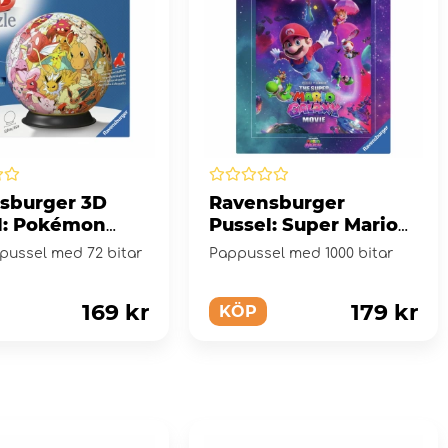
sburger 3D
Ravensburger
l: Pokémon
Pussel: Super Mario
 Boll 72 Bitar
Galactic adventures!
tpussel med 72 bitar
Pappussel med 1000 bitar
1000 Bitar
169 kr
179 kr
KÖP