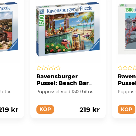
Ravensburger
Raven
Pussel: Beach Bar
Pusse
1500
Breezes 1500 bitar
1500 B
itar.
Pappussel med 1500 bitar.
Pappuss
219 kr
219 kr
KÖP
KÖP