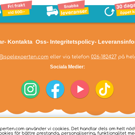
ar
- Kontakta Oss
- Integritetspolicy
- Leveransinf
@spelexperten.com
eller via telefon
026-182427
på helg
Sociala Medier:
perten.com använder vi cookies. Det handlar dels om helt nö
ookies för bättre prestanda, personalisering, funktionalitet me