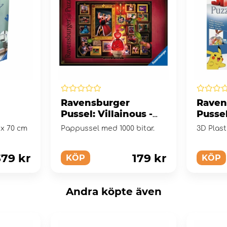
Ravensburger
Raven
Pussel: Villainous -
Pusse
Queen of Hearts 1000
Pussel
 x 70 cm
Pappussel med 1000 bitar.
3D Plas
Bitar
379 kr
179 kr
KÖP
KÖP
Andra köpte även