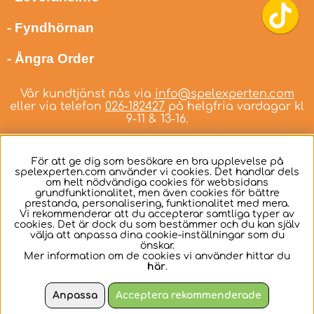
- Fyndhörnan
- Ångra Order
Vår kundtjänst nås via
info@spelexperten.com
eller via telefon
026-182427
på helgfria vardagar kl
9-11 & 13-16.
För att ge dig som besökare en bra upplevelse på
spelexperten.com använder vi cookies. Det handlar dels
om helt nödvändiga cookies för webbsidans
Svenska
grundfunktionalitet, men även cookies för bättre
prestanda, personalisering, funktionalitet med mera.
Vi rekommenderar att du accepterar samtliga typer av
cookies. Det är dock du som bestämmer och du kan själv
välja att anpassa dina cookie-inställningar som du
önskar.
Mer information om de cookies vi använder hittar du
här
.
Anpassa
Acceptera rekommenderade