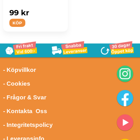
99 kr
KÖP
- Köpvillkor
- Cookies
- Frågor & Svar
- Kontakta Oss
- Integritetspolicy
- Leveransinfo