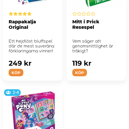
Rappakalja
Mitt i Prick
Original
Resespel
Ett hejdlöst bluffspel
Vem säger att
där de mest suveräna
genomsnittlighet är
förklaringarna vinner!
tråkigt?
249 kr
119 kr
KÖP
KÖP
2-4