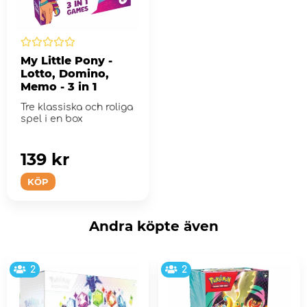
My Little Pony -
Lotto, Domino,
Memo - 3 in 1
Tre klassiska och roliga
spel i en box
139 kr
KÖP
Andra köpte även
2
2