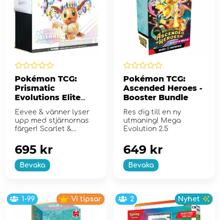
Pokémon TCG:
Pokémon TCG:
Prismatic
Ascended Heroes -
Evolutions Elite
Booster Bundle
Trainer Box
Eevee & vänner lyser
Res dig till en ny
upp med stjärnornas
utmaning! Mega
färger! Scarlet &
Evolution 2.5
Violet...
695 kr
649 kr
Bevaka
Bevaka
1-99
Vi tipsar
2
Nyhet