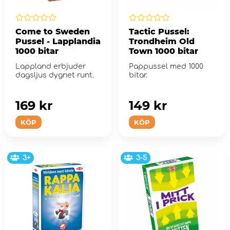
Come to Sweden
Tactic Pussel:
Pussel - Lapplandia
Trondheim Old
1000 bitar
Town 1000 bitar
Lappland erbjuder
Pappussel med 1000
dagsljus dygnet runt.
bitar.
169 kr
149 kr
KÖP
KÖP
3+
3-5