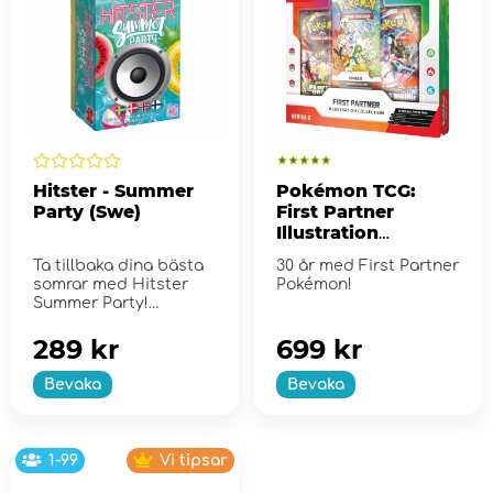
Hitster - Summer
Pokémon TCG:
Party (Swe)
First Partner
Illustration
Collection - Series
Ta tillbaka dina bästa
30 år med First Partner
2
somrar med Hitster
Pokémon!
Summer Party!
289 kr
699 kr
Bevaka
Bevaka
1-99
Vi tipsar