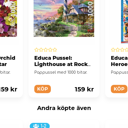
Orchid
Educa Pussel:
Educa
tar
Lighthouse at Rock
Heroe
Bay 1000 Bitar
itar.
Pappussel med 1000 bitar.
Pappuss
159 kr
159 kr
KÖP
KÖP
Andra köpte även
1-2