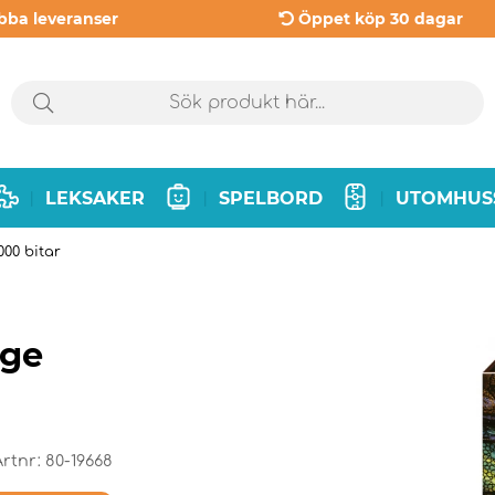
bba leveranser
Öppet köp 30 dagar
LEKSAKER
SPELBORD
UTOMHUS
|
|
|
00 bitar
ege
Artnr:
80-19668