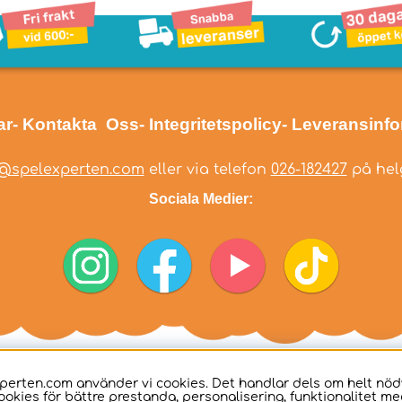
ar
- Kontakta Oss
- Integritetspolicy
- Leveransinf
@spelexperten.com
eller via telefon
026-182427
på helg
Sociala Medier:
perten.com använder vi cookies. Det handlar dels om helt nö
ookies för bättre prestanda, personalisering, funktionalitet me