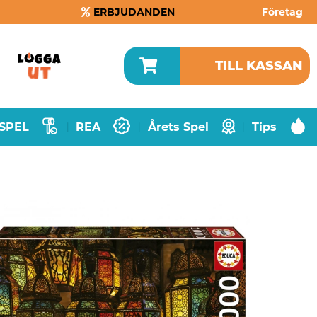
ERBJUDANDEN
Företag
TILL KASSAN
SPEL
REA
Årets Spel
Tips
|
|
|