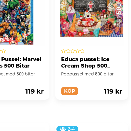
 Pussel: Marvel
Educa pussel: Ice
s 500 Bitar
Cream Shop 500
Bitar
el med 500 bitar.
Pappussel med 500 bitar
119 kr
119 kr
KÖP
2-4