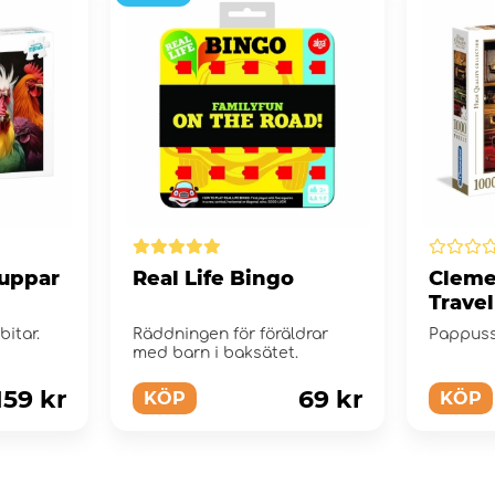
Tuppar
Real Life Bingo
Cleme
Travel
itar.
Räddningen för föräldrar
Pappusse
med barn i baksätet.
159 kr
69 kr
KÖP
KÖP