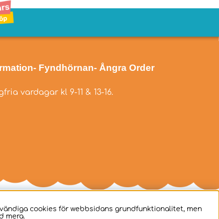
ormation
- Fyndhörnan
- Ångra Order
fria vardagar kl 9-11 & 13-16.
dvändiga cookies för webbsidans grundfunktionalitet, men
d mera.