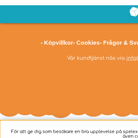
- Köpvillkor
- Cookies
- Frågor & Sv
Vår kundtjänst nås via
info
För att ge dig som besökare en bra upplevelse på spelex
även c
Svenska