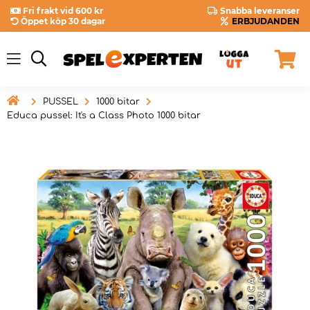
Fri frakt vid 600 kr
Snabba leveranser
Öppet köp 30 dagar
ERBJUDANDEN

PUSSEL
1000 bitar
Educa pussel: It's a Class Photo 1000 bitar