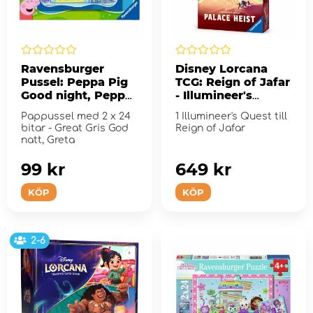
Ravensburger
Disney Lorcana
Pussel: Peppa Pig
TCG: Reign of Jafar
Good night, Peppa!
- Illumineer's
2x24 Bitar
Quest: Palace Heist
Pappussel med 2 x 24
1 Illumineer's Quest till
bitar - Great Gris God
Reign of Jafar
natt, Greta
99 kr
649 kr
KÖP
KÖP
2-6