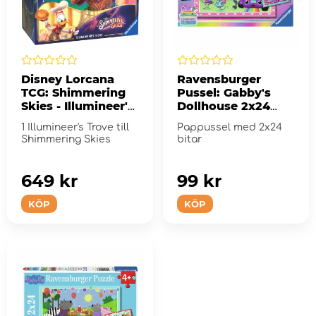
Disney Lorcana
Ravensburger
TCG: Shimmering
Pussel: Gabby's
Skies - Illumineer's
Dollhouse 2x24
Trove
Bitar
1 Illumineer's Trove till
Pappussel med 2x24
Shimmering Skies
bitar
649 kr
99 kr
KÖP
KÖP