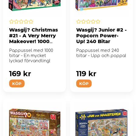
Wasgij? Christmas
Wasgij? Junior #2 -
#21 - A Very Merry
Popcorn Power-
Makeover! 1000
Up! 240 Bitar
Bitar
Pappussel med 1000
Pappussel med 240
bitar - En mycket
bitar - Upp och poppa!
lyckad förvandling!
169 kr
119 kr
KÖP
KÖP