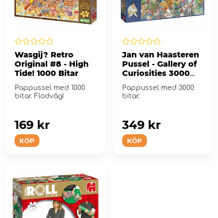
Wasgij? Retro
Jan van Haasteren
Original #8 - High
Pussel - Gallery of
Tide! 1000 Bitar
Curiosities 3000
Bitar
Pappussel med 1000
Pappussel med 3000
bitar. Flodvåg!
bitar.
169 kr
349 kr
KÖP
KÖP