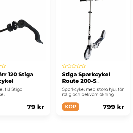
rr 120 Stiga
Stiga Sparkcykel
cykel
Route 200-S
White/Blue
l till Stiga
Sparkcykel med stora hjul för
kel
rolig och bekväm åkning
79 kr
799 kr
KÖP