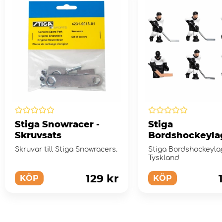
Stiga Snowracer -
Stiga
Skruvsats
Bordshockeyla
Tyskland
Skruvar till Stiga Snowracers.
Stiga Bordshockeyla
Tyskland
129 kr
KÖP
KÖP