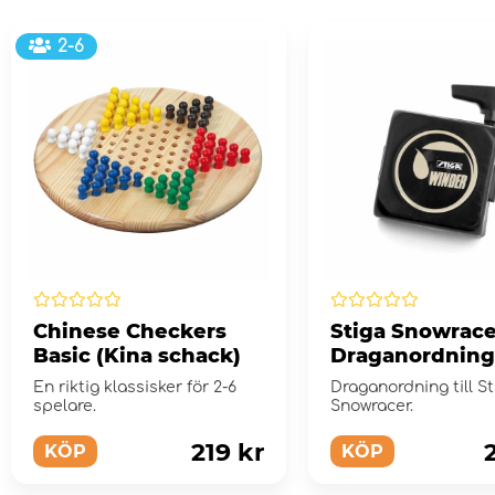
2-6
Chinese Checkers
Stiga Snowrace
Basic (Kina schack)
Draganordning
En riktig klassisker för 2-6
Draganordning till St
spelare.
Snowracer.
219 kr
KÖP
KÖP