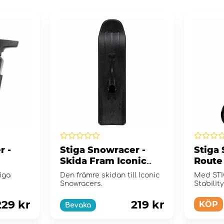
r -
Stiga Snowracer -
Stiga
Skida Fram Iconic
Route
Svart
Svart
iga
Den främre skidan till Iconic
Med STI
Snowracers.
Stabilit
länge ut
229 kr
219 kr
KÖP
Bevaka