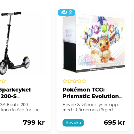
2
 Sparkcykel
Pokémon TCG:
 200-S
Prismatic Evolutions
/Lime
Elite Trainer Box
GA Route 200
Eevee & vänner lyser upp
y kan du åka fort och
med stjärnornas färger!
an att tumma på...
Scarlet & Violet...
799 kr
695 kr
Bevaka