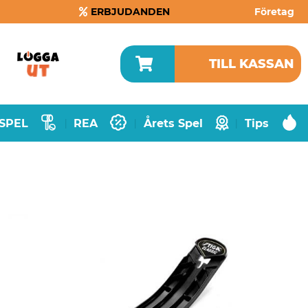
ERBJUDANDEN
Företag
TILL KASSAN
SPEL
REA
Årets Spel
Tips
|
|
|