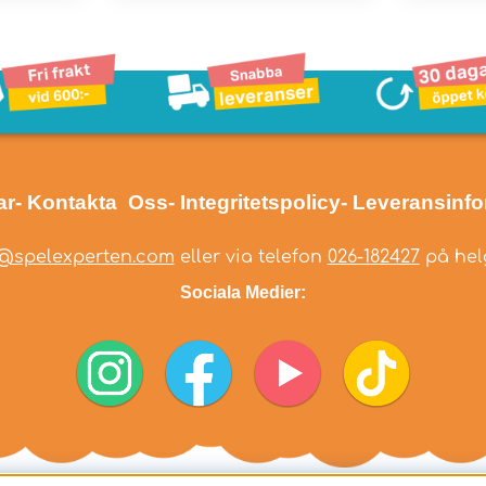
ar
- Kontakta Oss
- Integritetspolicy
- Leveransinf
@spelexperten.com
eller via telefon
026-182427
på helg
Sociala Medier: