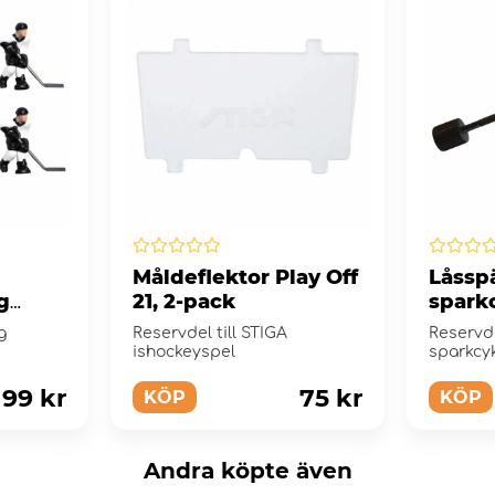
Måldeflektor Play Off
Låsspä
g
21, 2-pack
spark
g
Reservdel till STIGA
Reservde
ishockeyspel
sparkcy
199 kr
75 kr
KÖP
KÖP
Andra köpte även