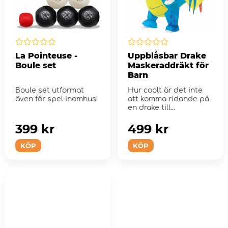
La Pointeuse -
Uppblåsbar Drake
Boule set
Maskeraddräkt för
Barn
Boule set utformat
Hur coolt är det inte
även för spel inomhus!
att komma ridande på
en drake till
maskeraden?
399 kr
499 kr
KÖP
KÖP