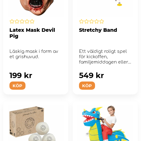
Latex Mask Devil
Stretchy Band
Pig
Läskig mask i form av
Ett väldigt roligt spel
et grishuvud.
för kickoffen,
familjemiddagen eller
festen med polarna!
199 kr
549 kr
KÖP
KÖP