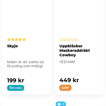
Skyjo
Uppblåsbar
Maskeraddräkt
Cowboy
Målet är att samla så
YEEHAW!
få poäng som möjligt
449 kr
199 kr
KÖP
Bevaka
2