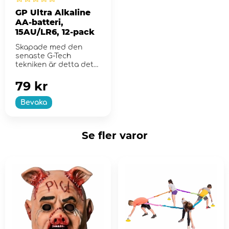
GP Ultra Alkaline
AA-batteri,
15AU/LR6, 12-pack
Skapade med den
senaste G-Tech
tekniken är detta det
perfekta allround
batteriet.
79 kr
Bevaka
Se fler varor