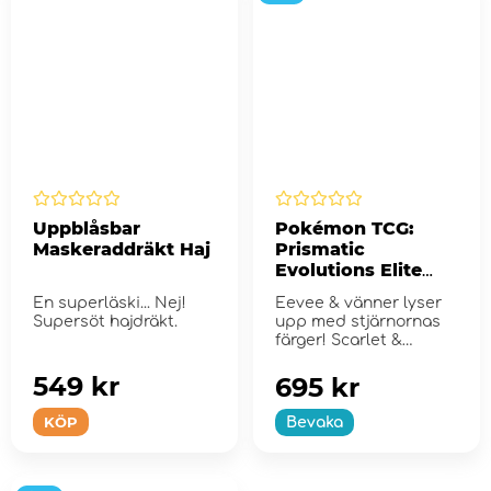
Uppblåsbar
Pokémon TCG:
Maskeraddräkt Haj
Prismatic
Evolutions Elite
Trainer Box
En superläski... Nej!
Eevee & vänner lyser
Supersöt hajdräkt.
upp med stjärnornas
färger! Scarlet &
Violet...
549 kr
695 kr
KÖP
Bevaka