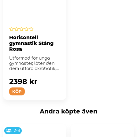
Horisontell
gymnastik Stång
Rosa
Utformad för unga
gymnaster, låter den
dem utföra akrobatik,
pull-ups och...
2398 kr
KÖP
Andra köpte även
2-8